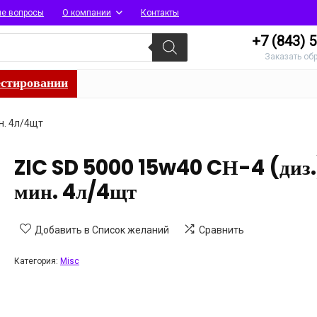
ые вопросы
О компании
Контакты
+7 (843)
5
Заказать об
естировании
н. 4л/4щт
ZIC SD 5000 15w40 CН-4 (диз.
мин. 4л/4щт
Добавить в Список желаний
Сравнить
Категория:
Misc