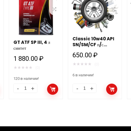
Classic 10w40 API
GT ATF SP III, 4 л
SN/SM/CF п/с
синтет
1л/20шт MANNOL
650.00
₽
1 880.00
₽
★
★
★
★
★
(0)
★
★
★
★
★
(0)
6 в наличии!
120 в наличии!