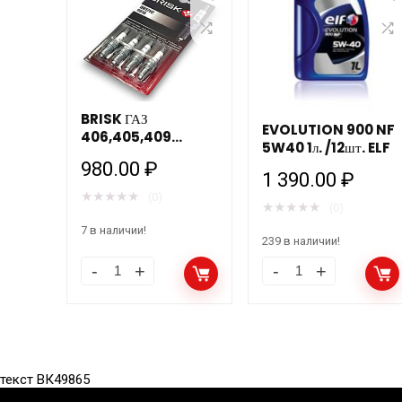
BRISK ГАЗ
EVOLUTION 900 NF
406,405,409
5W40 1л. /12шт. ELF
дв.ЕВРО 3 / зазор
980.00
₽
0,7мм/ ключ 16мм
1 390.00
₽
DR17YС 4шт.
★
★
★
★
★
(0)
★
★
★
★
★
(0)
7 в наличии!
239 в наличии!
текст ВК49865