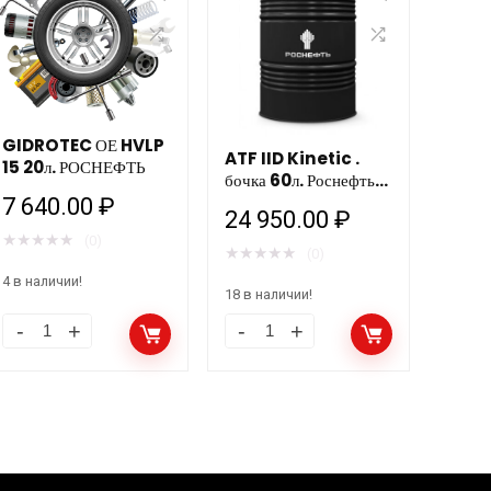
GIDROTEC ОЕ HVLP
ATF IID Kinetic .
15 20л. РОСНЕФТЬ
бочка 60л. Роснефть
НЗМП
7 640.00
₽
24 950.00
₽
★
★
★
★
★
(0)
★
★
★
★
★
(0)
4 в наличии!
18 в наличии!