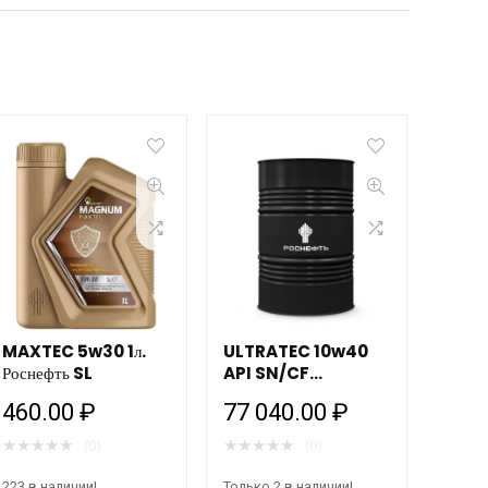
MAXTEC 5w30 1л.
ULTRATEC 10w40
Роснефть SL
API SN/CF
205л./180кг Роснефть
460.00
₽
77 040.00
₽
★
★
★
★
★
★
★
★
★
★
(0)
(0)
223 в наличии!
Только 2 в наличии!