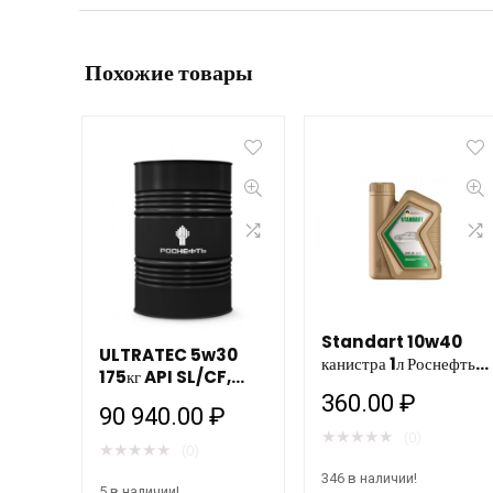
Похожие товары
Standart 10w40
ULTRATEC 5w30
канистра 1л Роснефть
175кг API SL/CF,
Рязань
АСЕА А5/В5 Cинт
360.00
₽
90 940.00
₽
(lMB,VW, Renault,
★
★
★
★
★
(0)
Ford, GM, Fiat,
★
★
★
★
★
(0)
Peug, Citroen)
346 в наличии!
5 в наличии!