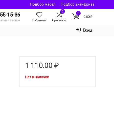
Подбор масел
Подбор антифриза
0
0
55-15-36
0.00
₽
Избранное
Сравнение
ратный звонок
Вход
1 110.00
₽
Нет в наличии