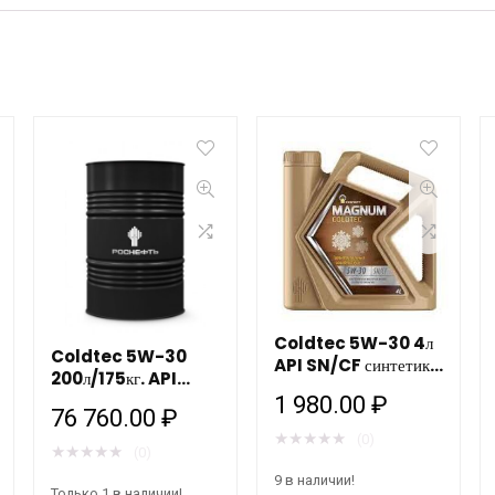
Coldtec 5W-30 4л
Coldtec 5W-30
API SN/CF синтетика
200л/175кг. API
Роснефть
SN/CF Синтетика
1 980.00
₽
76 760.00
₽
Роснефть Рязань
★
★
★
★
★
(0)
★
★
★
★
★
(0)
9 в наличии!
Только 1 в наличии!