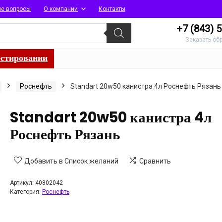
ые вопросы
О компании
Контакты
+7 (843)
5
Заказать об
естировании
Роснефть
Standart 20w50 канистра 4л Роснефть Рязань
Standart 20w50 канистра 4л
Роснефть Рязань
Добавить в Список желаний
Сравнить
Артикул:
40802042
Категория:
Роснефть