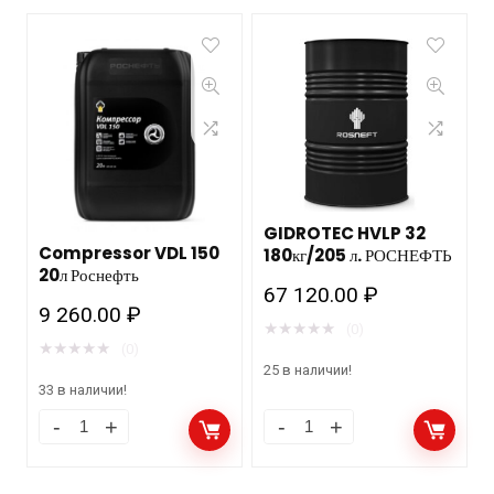
GIDROTEC HVLP 32
Compressor VDL 150
180кг/205 л. РОСНЕФТЬ
20л Роснефть
67 120.00
₽
9 260.00
₽
★
★
★
★
★
(0)
★
★
★
★
★
(0)
25 в наличии!
33 в наличии!