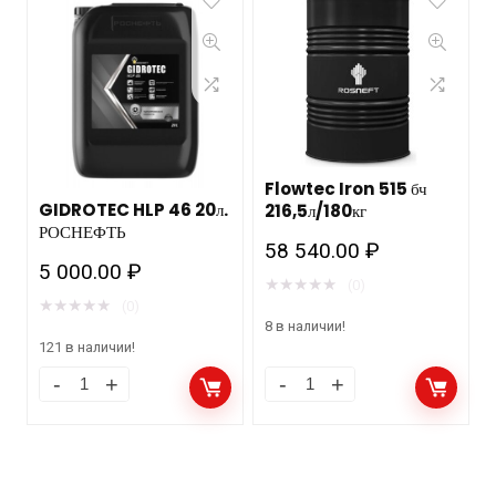
Flowtec Iron 515 бч
GIDROTEC HLP 46 20л.
216,5л/180кг
РОСНЕФТЬ
58 540.00
₽
5 000.00
₽
★
★
★
★
★
(0)
★
★
★
★
★
(0)
8 в наличии!
121 в наличии!