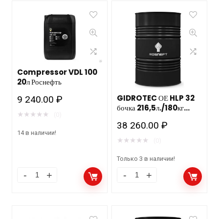
Compressor VDL 100
20л Роснефть
GIDROTEC ОЕ HLP 32
9 240.00
₽
бочка 216,5л./180кг
★
★
★
★
★
(0)
РОСНЕФТЬ НЗМП
38 260.00
₽
14 в наличии!
★
★
★
★
★
(0)
Только 3 в наличии!