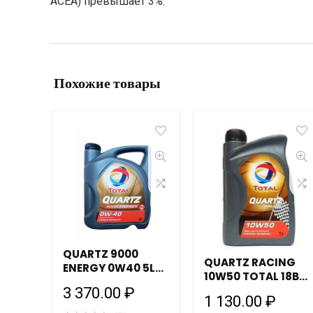
ACEA) превышает 3%.
Похожие товары
QUARTZ 9000
QUARTZ RACING
ENERGY 0W40 5L
10W50 TOTAL 18B1L
TOTAL 195283
TOT C2 166256
3 370.00
₽
1 130.00
₽