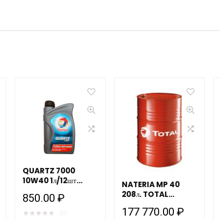
QUARTZ 7000
10W40 1л/12шт
NATERIA MP 40
TOTAL
208л. TOTAL
850.00
₽
174096
177 770.00
₽
★
★
★
★
★
(0)