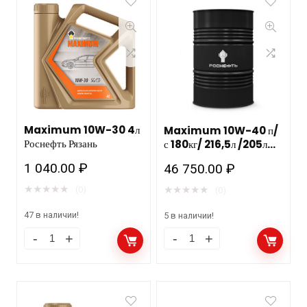
Maximum 10W-30 4л
Maximum 10W-40 п/
Роснефть Рязань
с 180кг/ 216,5л /205л
РОСНЕФТЬ
1 040.00
₽
46 750.00
₽
★
★
★
★
★
★
★
★
★
★
(0)
(0)
47 в наличии!
5 в наличии!