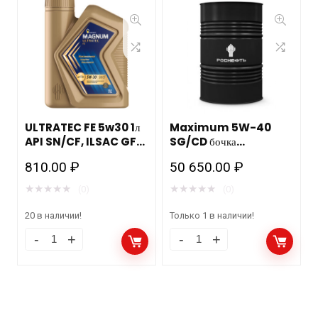
ULTRATEC FE 5w30 1л
Maximum 5W-40
API SN/CF, ILSAC GF-
SG/CD бочка
5
175кг/216,5л
810.00
₽
50 650.00
₽
★
★
★
★
★
★
★
★
★
★
(0)
(0)
20 в наличии!
Только 1 в наличии!