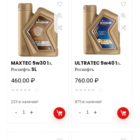
MAXTEC 5w30 1л.
ULTRATEC 5w40 1л.
Роснефть SL
Роснефть
460.00
₽
760.00
₽
★
★
★
★
★
★
★
★
★
★
(0)
(0)
223 в наличии!
875 в наличии!