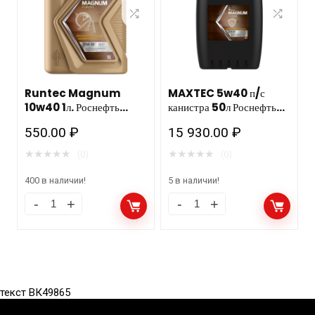
Runtec Magnum
MAXTEC 5w40 п/с
10w40 1л. Роснефть
канистра 50л Роснефть
Рязань
НЗМП
550.00
₽
15 930.00
₽
★
★
★
★
★
★
★
★
★
★
(0)
(0)
400 в наличии!
5 в наличии!
текст ВК49865