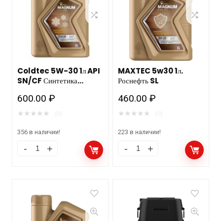
Coldtec 5W-30 1л API
MAXTEC 5w30 1л.
SN/CF Синтетика
Роснефть SL
Роснефть Рязань
600.00
₽
460.00
₽
★
★
★
★
★
★
★
★
★
★
(0)
(0)
356 в наличии!
223 в наличии!