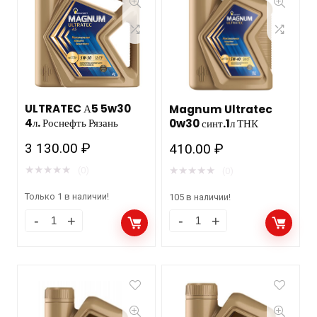
ULTRATEC А5 5w30
Magnum Ultratec
4л. Роснефть Рязань
0w30 синт.1л ТНК
3 130.00
₽
410.00
₽
★
★
★
★
★
★
★
★
★
★
(0)
(0)
Только 1 в наличии!
105 в наличии!