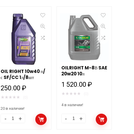
OILRIGHT M-8В SAE
OIL RIGHT 10w40 п/
20w20 10л
с SF/CC 1л/8шт
1 520.00
₽
250.00
₽
★
★
★
★
★
(0)
★
★
★
★
★
(0)
4 в наличии!
20 в наличии!