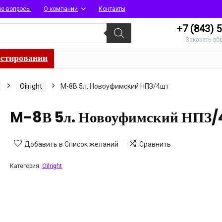
ые вопросы
О компании
Контакты
+7 (843)
5
Заказать об
естировании
Oilright
M-8В 5л. Новоуфимский НПЗ/4шт
M-8В 5л. Новоуфимский НПЗ/
Добавить в Список желаний
Сравнить
Категория:
Oilright