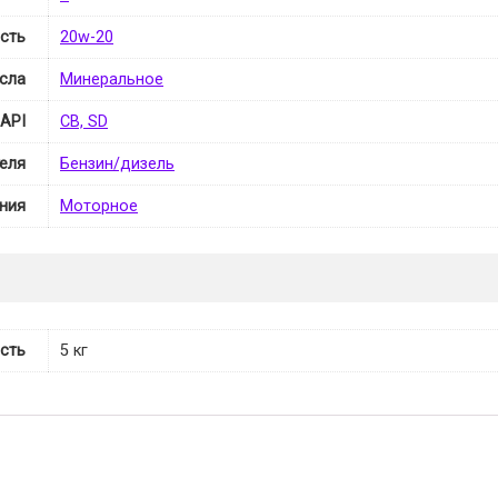
сть
20w-20
сла
Минеральное
API
CB, SD
теля
Бензин/дизель
ния
Моторное
сть
5 кг