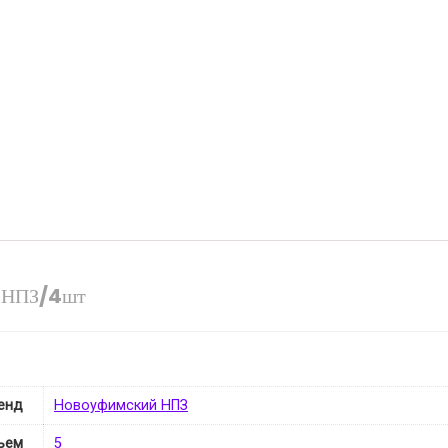
й НПЗ/4шт
енд
Новоуфимский НПЗ
ъем
5