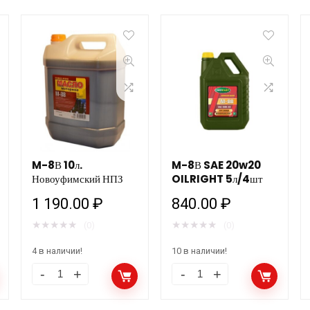
M-8В 10л.
M-8В SAE 20w20
Новоуфимский НПЗ
OILRIGHT 5л/4шт
1 190.00
₽
840.00
₽
★
★
★
★
★
★
★
★
★
★
(0)
(0)
4 в наличии!
10 в наличии!