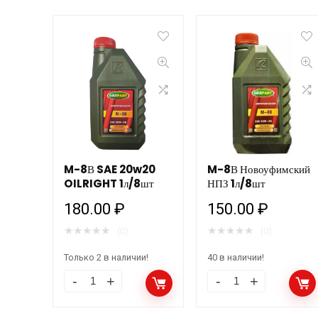
M-8В SAE 20w20
M-8В Новоуфимский
OILRIGHT 1л/8шт
НПЗ 1л/8шт
180.00
₽
150.00
₽
★
★
★
★
★
★
★
★
★
★
(0)
(0)
Только 2 в наличии!
40 в наличии!