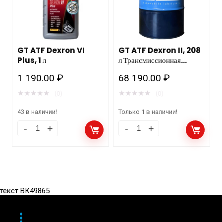
GT ATF Dexron VI
GT ATF Dexron II, 208
Plus, 1 л
л Трансмиссионная
жидкость для АКПП
1 190.00
₽
68 190.00
₽
★
★
★
★
★
★
★
★
★
★
(0)
(0)
43 в наличии!
Только 1 в наличии!
текст ВК49865