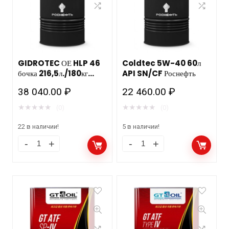
GIDROTEC ОЕ HLP 46
Coldtec 5W-40 60л
бочка 216,5л./180кг
API SN/CF Роснефть
РОСНЕФТЬ НЗМП
38 040.00
₽
22 460.00
₽
★
★
★
★
★
★
★
★
★
★
(0)
(0)
22 в наличии!
5 в наличии!