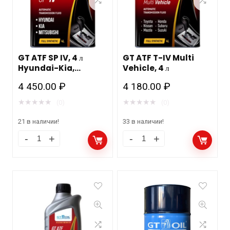
GT ATF SP IV, 4 л
GT ATF T-IV Multi
Hyundai-Kia,
Vehicle, 4 л
Mitsubishi
4 450.00
₽
4 180.00
₽
★
★
★
★
★
★
★
★
★
★
(0)
(0)
21 в наличии!
33 в наличии!