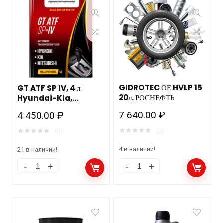
GIDROTEC ОЕ HVLP 15
GT ATF SP IV, 4 л
20л. РОСНЕФТЬ
Hyundai-Kia,
Mitsubishi
7 640.00
₽
4 450.00
₽
★
★
★
★
★
★
★
★
★
★
(0)
(0)
4 в наличии!
21 в наличии!