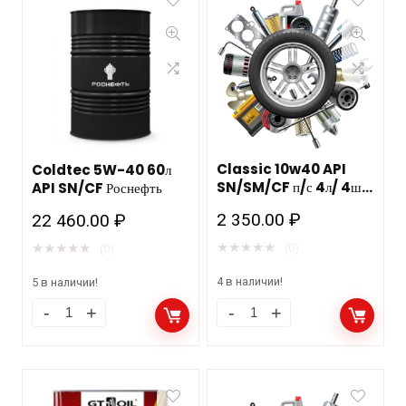
Classic 10w40 API
Coldtec 5W-40 60л
SN/SM/CF п/с 4л/ 4шт
API SN/CF Роснефть
MANNOL
2 350.00
₽
22 460.00
₽
★
★
★
★
★
★
★
★
★
★
(0)
(0)
4 в наличии!
5 в наличии!