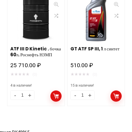
ATF III D Kinetic . бочка
GT ATF SP III, 1 л синтет
60л. Роснефть НЗМП
25 710.00
₽
510.00
₽
★
★
★
★
★
★
★
★
★
★
(0)
(0)
4 в наличии!
15 в наличии!