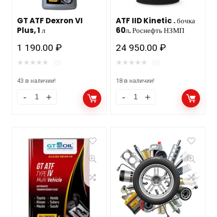
GT ATF Dexron VI
ATF IID Kinetic . бочка
Plus, 1 л
60л. Роснефть НЗМП
1 190.00
₽
24 950.00
₽
★
★
★
★
★
★
★
★
★
★
(0)
(0)
43 в наличии!
18 в наличии!