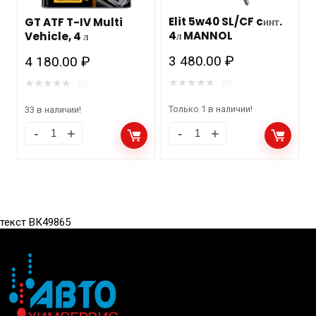
Elit 5w40 SL/CF cинт.
GT ATF T-IV Multi
4л MANNOL
Vehicle, 4 л
3 480.00
₽
4 180.00
₽
★
★
★
★
★
★
★
★
★
★
(0)
(0)
Только 1 в наличии!
33 в наличии!
текст ВК49865