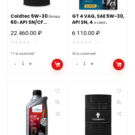
Coldtec 5W-30 бочка
GT 4 VAG, SAE 5W-30,
60л API SN/CF
API SN, 4 л синт.
синтетика Роснефть
22 460.00
₽
6 110.00
₽
★
★
★
★
★
★
★
★
★
★
(0)
(0)
11 в наличии!
36 в наличии!