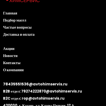
Главная
Подбор масел
Частые вопросы
Доставка и оплата
Акции
Новости
Контакты
О компании
78435551536@avtohimservis.ru
B2B отдел:
79274222870@avtohimservis.ru
B2C отдел:
rop@avtohimservis.ru
420030, г. Казань, ул. Клары Цеткин, 17 А