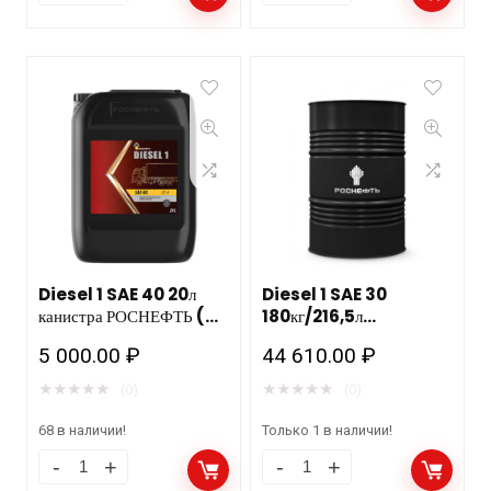
Diesel 1 SAE 40 20л
Diesel 1 SAE 30
канистра РОСНЕФТЬ (ДО
180кг/216,5л
ЕВРО-2 Летнее)
РОСНЕФТЬ бочка НЗМП/
5 000.00
₽
44 610.00
₽
АНХК (ДО ЕВРО-2
Летнее)
★
★
★
★
★
★
★
★
★
★
(0)
(0)
68 в наличии!
Только 1 в наличии!