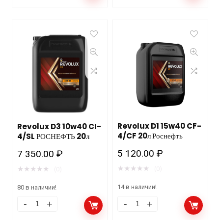
Revolux D1 15w40 CF-
Revolux D3 10w40 CI-
4/CF 20л Роснефть
4/SL РОСНЕФТЬ 20л
5 120.00
₽
7 350.00
₽
★
★
★
★
★
★
★
★
★
★
(0)
(0)
14 в наличии!
80 в наличии!