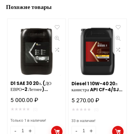
Похожие товары
D1 SAE 30 20л. (ДО
Diesel 1 10W-40 20л
ЕВРО-2 Летнее)
канистра API CF-4/SJ
РОСНЕФТЬ
РОСНЕФТЬ НЗМП
5 000.00
₽
5 270.00
₽
★
★
★
★
★
★
★
★
★
★
(0)
(0)
Только 1 в наличии!
33 в наличии!