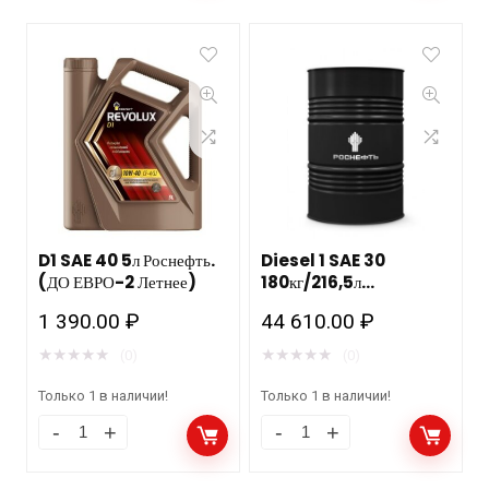
D1 SAE 40 5л Роснефть.
Diesel 1 SAE 30
(ДО ЕВРО-2 Летнее)
180кг/216,5л
РОСНЕФТЬ бочка НЗМП/
1 390.00
₽
44 610.00
₽
АНХК (ДО ЕВРО-2
Летнее)
★
★
★
★
★
★
★
★
★
★
(0)
(0)
Только 1 в наличии!
Только 1 в наличии!