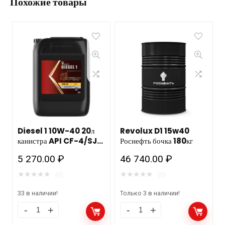
Похожие товары
Diesel 1 10W-40 20л
Revolux D1 15w40
канистра API CF-4/SJ
Роснефть бочка 180кг
РОСНЕФТЬ НЗМП
5 270.00
₽
46 740.00
₽
★
★
★
★
★
★
★
★
★
★
(0)
(0)
33 в наличии!
Только 3 в наличии!