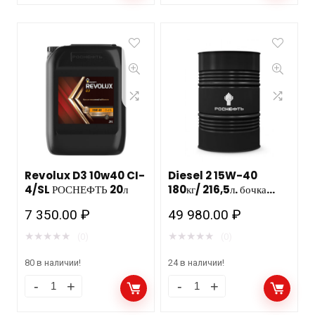
Revolux D3 10w40 CI-
Diesel 2 15W-40
4/SL РОСНЕФТЬ 20л
180кг/ 216,5л. бочка
Роснефть НЗМП
7 350.00
₽
49 980.00
₽
★
★
★
★
★
★
★
★
★
★
(0)
(0)
80 в наличии!
24 в наличии!