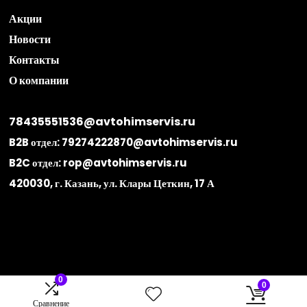
Акции
Новости
Контакты
О компании
78435551536@avtohimservis.ru
B2B отдел:
79274222870@avtohimservis.ru
B2C отдел:
rop@avtohimservis.ru
420030, г. Казань, ул. Клары Цеткин, 17 А
0
0
Сравнение