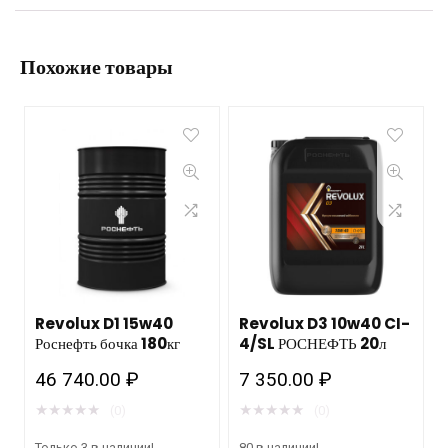
Похожие товары
Revolux D1 15w40
Revolux D3 10w40 CI-
Роснефть бочка 180кг
4/SL РОСНЕФТЬ 20л
46 740.00
₽
7 350.00
₽
★
★
★
★
★
★
★
★
★
★
(0)
(0)
Только 3 в наличии!
80 в наличии!