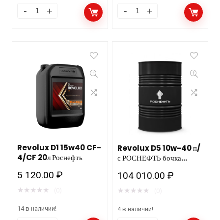
Revolux D1 15w40 CF-
Revolux D5 10w-40 п/
4/CF 20л Роснефть
с РОСНЕФТЬ бочка
180кг/216,5л
5 120.00
₽
104 010.00
₽
★
★
★
★
★
★
★
★
★
★
(0)
(0)
14 в наличии!
4 в наличии!