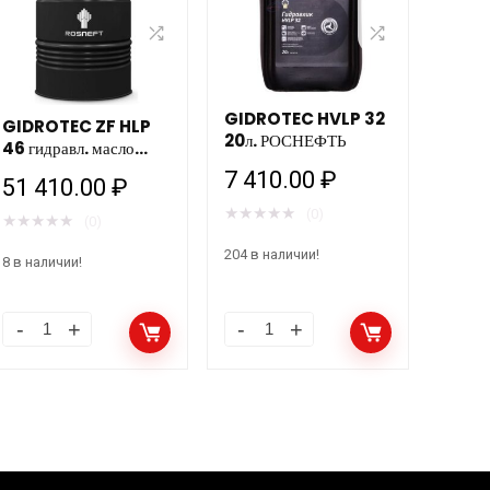
GIDROTEC HVLP 32
GIDROTEC ZF HLP
20л. РОСНЕФТЬ
46 гидравл. масло
Роснефть 180кг/205л
7 410.00
₽
51 410.00
₽
★
★
★
★
★
(0)
★
★
★
★
★
(0)
204 в наличии!
8 в наличии!