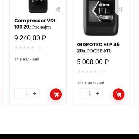
Compressor VDL
100 20л Роснефть
9 240.00
₽
GIDROTEC HLP 46
★
★
★
★
★
(0)
20л. РОСНЕФТЬ
14 в наличии!
5 000.00
₽
★
★
★
★
★
(0)
121 в наличии!