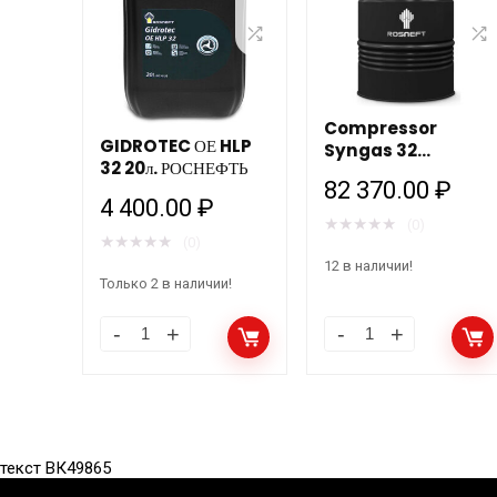
Compressor
GIDROTEC ОЕ HLP
Syngas 32
32 20л. РОСНЕФТЬ
203л/180кг Роснефть
82 370.00
₽
4 400.00
₽
★
★
★
★
★
(0)
★
★
★
★
★
(0)
12 в наличии!
Только 2 в наличии!
текст ВК49865