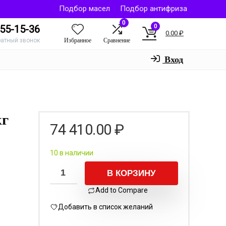
Подбор масел
Подбор антифриза
0
0
55-15-36
0.00
₽
Избранное
Сравнение
ратный звонок
Вход
кг
74 410.00
₽
10 в наличии
В КОРЗИНУ
Add to Compare
Добавить в список желаний