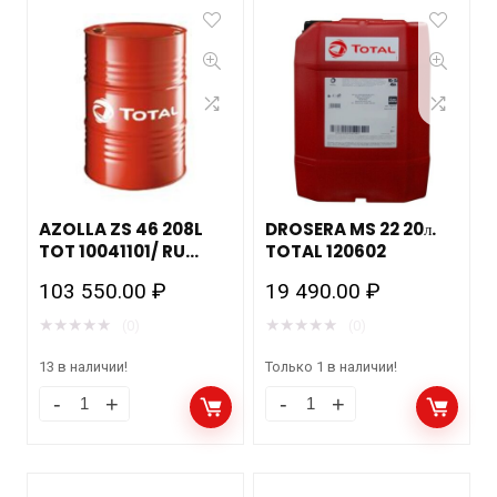
AZOLLA ZS 46 208L
DROSERA MS 22 20л.
TOT 10041101/ RU
TOTAL 120602
110477
103 550.00
₽
19 490.00
₽
★
★
★
★
★
★
★
★
★
★
(0)
(0)
13 в наличии!
Только 1 в наличии!