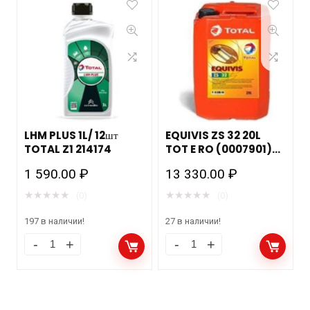
LHM PLUS 1L/ 12шт
EQUIVIS ZS 32 20L
TOTAL Z1 214174
TOT E RO (0007901)
RO 10110901
1 590.00
₽
13 330.00
₽
★
★
★
★
★
★
★
★
★
★
(0)
(0)
197 в наличии!
27 в наличии!