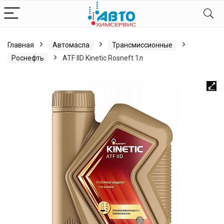
Главная
Автомасла
Трансмиссионные
Роснефть
ATF IID Kinetic Rosneft 1л