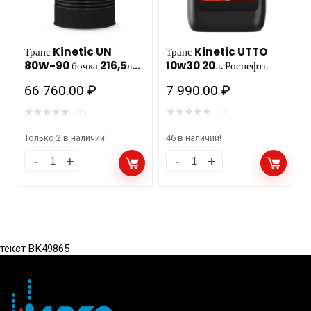
Транс Kinetic UN
Транс Kinetic UTTO
80W-90 бочка 216,5л
10w30 20л. Роснефть
205/180кг. Роснефть,
66 760.00
₽
7 990.00
₽
Новокуйбышевск
★
★
★
★
★
★
★
★
★
★
(0)
(0)
Только 2 в наличии!
46 в наличии!
текст ВК49865