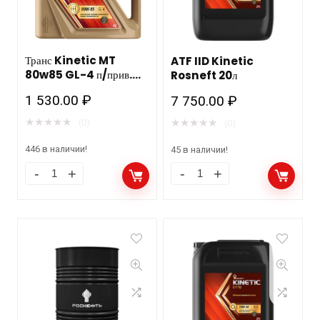
Транс Kinetic MT
ATF IID Kinetic
80w85 GL-4 п/прив.
Rosneft 20л
4л. мин. Роснефть нов.
1 530.00
₽
7 750.00
₽
★
★
★
★
★
★
★
★
★
★
(0)
(0)
446 в наличии!
45 в наличии!