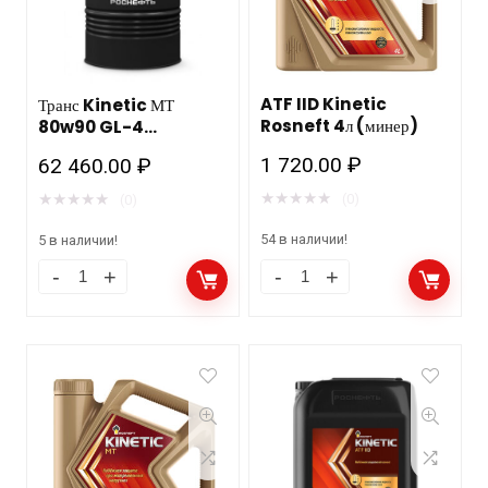
ATF IID Kinetic
Транс Kinetic МТ
Rosneft 4л (минер)
80w90 GL-4
205л./180кг . Роснефть
1 720.00
₽
62 460.00
₽
★
★
★
★
★
★
★
★
★
★
(0)
(0)
54 в наличии!
5 в наличии!