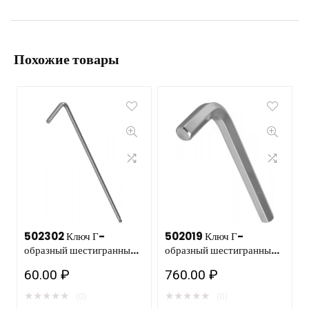
Похожие товары
502302 Ключ Г-
502019 Ключ Г-
образный шестигранный с
образный шестигранный
шаром 2 мм
H19 мм.
60.00
₽
760.00
₽
★
★
★
★
★
★
★
★
★
★
(0)
(0)