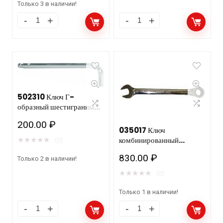
Только 3 в наличии!
502310 Ключ Г-
образный шестигранный с
шаром 10 мм
200.00
₽
035017 Ключ
комбинированный
★
★
★
★
★
(0)
трещоточный “SNAP
830.00
₽
GEAR” 17мм
Только 2 в наличии!
★
★
★
★
★
(0)
Только 1 в наличии!