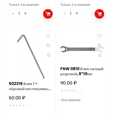
Только 3 в наличии!
Только 2 в наличии!
FNW 0810 Ключ гаечный
разрезной, 8*10мм
90.00
₽
502315 Ключ Г-
образный шестигранный с
★
★
★
★
★
(0)
шаром H1,5 мм.
60.00
₽
10 в наличии!
★
★
★
★
★
(0)