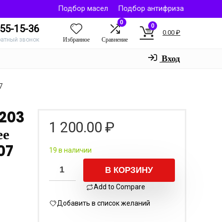
Подбор масел
Подбор антифриза
0
0
55-15-36
0.00
₽
Избранное
Сравнение
ратный звонок
Вход
7
L203
1 200.00
₽
ее
07
19 в наличии
В КОРЗИНУ
Add to Compare
Добавить в список желаний