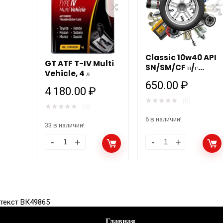
Classic 10w40 API
GT ATF T-IV Multi
SN/SM/CF п/с
Vehicle, 4 л
1л/20шт MANNOL
650.00
₽
4 180.00
₽
★
★
★
★
★
(0)
★
★
★
★
★
(0)
6 в наличии!
33 в наличии!
текст ВК49865
Главная