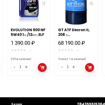
EVOLUTION 900 NF
GT ATF Dexron II,
5W40 1л. /12шт. ELF
208 л
Трансмиссионная
1 390.00
₽
68 190.00
₽
жидкость для АКПП
★
★
★
★
★
★
★
★
★
★
(0)
(0)
239 в наличии!
Только 1 в наличии!
Акции
78435551536@