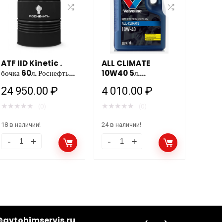
ATF IID Kinetic .
ALL CLIMATE
бочка 60л. Роснефть
10W40 5л.
НЗМП
Valvoline 872776
24 950.00
₽
4 010.00
₽
★
★
★
★
★
★
★
★
★
★
(0)
(0)
18 в наличии!
24 в наличии!
avtohimservis.ru