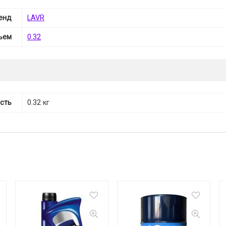
енд
LAVR
ъем
0.32
сть
0.32 кг