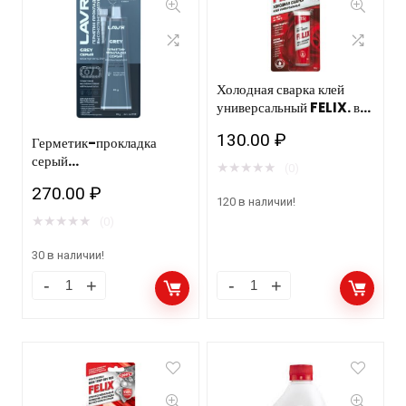
Холодная сварка клей
универсальный FELIX. в
блистере 55гр./24шт
130.00
₽
Герметик-прокладка
серый
★
★
★
★
★
(0)
высокотемпературный
270.00
₽
GREY LAVR RTV
120 в наличии!
silicone gasket
★
★
★
★
★
(0)
maker 85г Ln1739
30 в наличии!