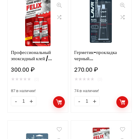
Профессиональный
Герметик-прокладка
эпоксидный клей /
черный
прозрачный (для
высокотемпературный
300.00
₽
270.00
₽
пластика) FELIX ТС/12
BLACK LAVR RTV
шт.
silicone gasket
★
★
★
★
★
★
★
★
★
★
(0)
(0)
maker 85г Ln1738
87 в наличии!
74 в наличии!