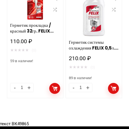
Герметик прокладка /
красный 32гр. FELIX
ТС/12 шт.
110.00
₽
Герметик системы
охлаждения FELIX 0,5л.
★
★
★
★
★
(0)
ТС/12шт
210.00
₽
59 в наличии!
★
★
★
★
★
(0)
89 в наличии!
текст ВК49865