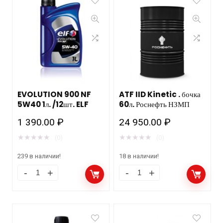
EVOLUTION 900 NF
ATF IID Kinetic . бочка
5W40 1л. /12шт. ELF
60л. Роснефть НЗМП
1 390.00
₽
24 950.00
₽
★
★
★
★
★
★
★
★
★
★
(0)
(0)
239 в наличии!
18 в наличии!