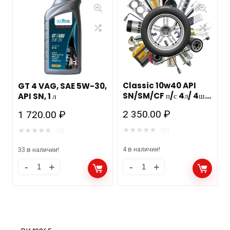
Classic 10w40 API
GT 4 VAG, SAE 5W-30,
SN/SM/CF п/с 4л/ 4шт
API SN, 1 л
MANNOL
2 350.00
₽
1 720.00
₽
★
★
★
★
★
★
★
★
★
★
(0)
(0)
4 в наличии!
33 в наличии!