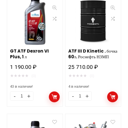
GT ATF Dexron VI
ATF III D Kinetic . бочка
Plus, 1 л
60л. Роснефть НЗМП
1 190.00
₽
25 710.00
₽
★
★
★
★
★
★
★
★
★
★
(0)
(0)
43 в наличии!
4 в наличии!