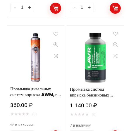
Промывка дизельных
Промывка систем
систем впрыска AWM, в
впрыска бензиновых
мет.бут. 1000 мл
двигателей ML101 EURO
360.00
₽
1 140.00
₽
LAVR Petrol injection
purge 1000мл Ln2007
★
★
★
★
★
★
★
★
★
★
(0)
(0)
26 в наличии!
7 в наличии!