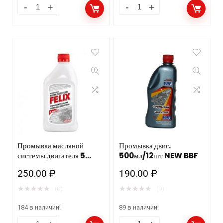
Промывка масляной
Промывка двиг.
системы двигателя 5
500мл/12шт NEW BBF
минут FELIX в п/э бут.,
250.00
₽
190.00
₽
500 мл ТС/12шт.
★
★
★
★
★
★
★
★
★
★
(0)
(0)
184 в наличии!
89 в наличии!