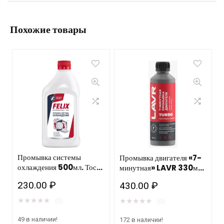
Похожие товары
Промывка системы
Промывка двигателя «7-
охлаждения 500мл. Тосол
минутная» LAVR 330мл
Синтез/12шт
Ln1002-N
230.00
₽
430.00
₽
★
★
★
★
★
★
★
★
★
★
(0)
(0)
49 в наличии!
172 в наличии!