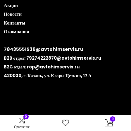
Акции
Новости
Контакты
О компании
78435551536@avtohimservis.ru
B2B отдел:
79274222870@avtohimservis.ru
B2C отдел:
rop@avtohimservis.ru
420030, г. Казань, ул. Клары Цеткин, 17 А
0
0
Сравнение