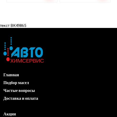
упак. 500мл. ТС/15 шт.
таре 500мл. ТС/12 шт.
270.00
₽
220.00
₽
★
★
★
★
★
★
★
★
★
★
(0)
(0)
52 в наличии!
71 в наличии!
текст ВК49865
Главная