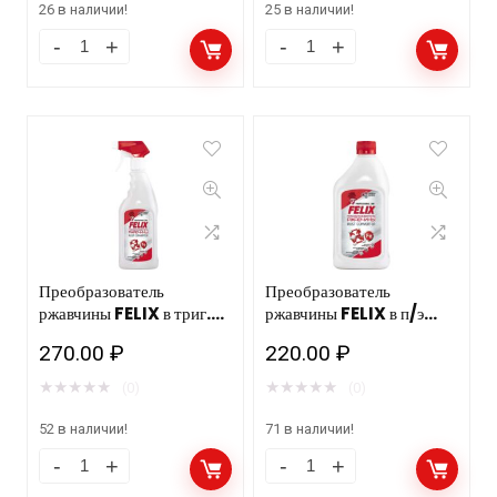
Преобразователь
TECTYL
ржавчины «Латекс» 0,5л
GLASHELDER/KLAR
BBF
400мл.(12шт) VE20055
160.00
₽
430.00
₽
антикор/ хрома цв.и чёрн
мет и провод.Прозр твёрд
★
★
★
★
★
★
★
★
★
★
(0)
(0)
плён
26 в наличии!
25 в наличии!
Преобразователь
Преобразователь
ржавчины FELIX в триг.
ржавчины FELIX в п/э