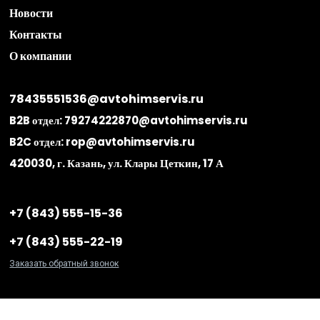
Подбор масел
Частые вопросы
Доставка и оплата
Акции
Новости
Контакты
О компании
78435551536@avtohimservis.ru
B2B отдел:
79274222870@avtohimservis.ru
B2C отдел:
rop@avtohimservis.ru
420030, г. Казань, ул. Клары Цеткин, 17 А