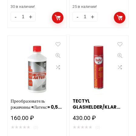
TECTYL AMBER 400мл.
Преобразователь
(12шт) VE20020
ржавчины 0,3л BBF
консервант/антикор
530.00
₽
90.00
₽
★
★
★
★
★
★
★
★
★
★
(0)
(0)
30 в наличии!
25 в наличии!