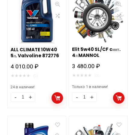
Elit 5w40 SL/CF cинт.
ALL CLIMATE 10W40
4л MANNOL
5л. Valvoline 872776
3 480.00
₽
4 010.00
₽
★
★
★
★
★
★
★
★
★
★
(0)
(0)
Только 1 в наличии!
24 в наличии!