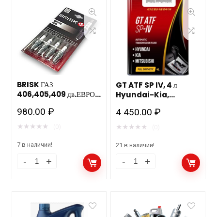
BRISK ГАЗ
GT ATF SP IV, 4 л
406,405,409 дв.ЕВРО
Hyundai-Kia,
3 / зазор 0,7мм/ ключ
Mitsubishi
980.00
₽
4 450.00
₽
16мм DR17YС 4шт.
★
★
★
★
★
★
★
★
★
★
(0)
(0)
7 в наличии!
21 в наличии!