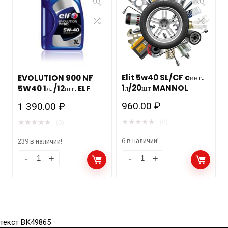
Elit 5w40 SL/CF cинт.
EVOLUTION 900 NF
1л/20шт MANNOL
5W40 1л. /12шт. ELF
960.00
₽
1 390.00
₽
★
★
★
★
★
★
★
★
★
★
(0)
(0)
6 в наличии!
239 в наличии!
текст ВК49865