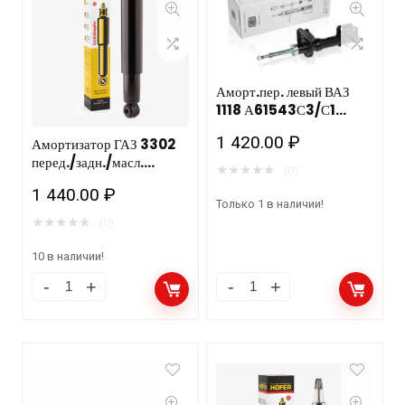
Аморт.пер. левый ВАЗ
1118 А61543С3/С1
ФЕНОКС
1 420.00
₽
Амортизатор ГАЗ 3302
перед./задн./масл.
★
★
★
★
★
(0)
гидравлический
1 440.00
₽
(усиленный) HF 505 125
Только 1 в наличии!
★
★
★
★
★
(0)
10 в наличии!