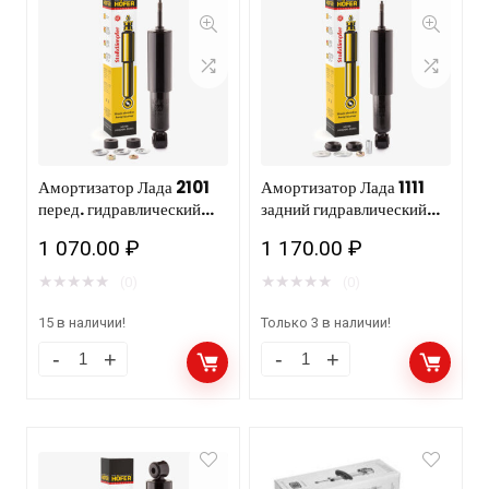
Амортизатор Лада 2101
Амортизатор Лада 1111
перед. гидравлический
задний гидравлический
масл. HOFER HF 505
масл. HF 505 102 10шт
1 070.00
₽
1 170.00
₽
103/10шт
★
★
★
★
★
★
★
★
★
★
(0)
(0)
15 в наличии!
Только 3 в наличии!