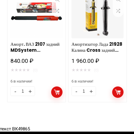
Аморт. ВАЗ 2107 задний
Амортизатор Лада 21928
MDSystem
Калина Cross задний
газ.ФЕНОКС 12288
газовый HOFER HR 505
840.00
₽
1 960.00
₽
124 /6шт
★
★
★
★
★
★
★
★
★
★
(0)
(0)
6 в наличии!
6 в наличии!
текст ВК49865