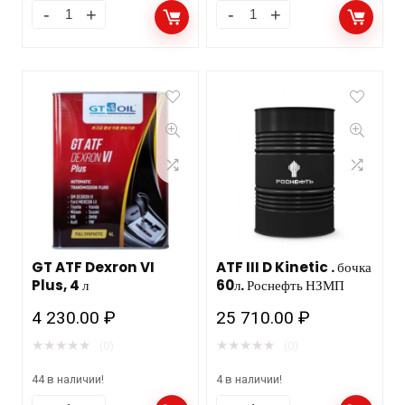
GT ATF Dexron VI
ATF III D Kinetic . бочка
Plus, 4 л
60л. Роснефть НЗМП
4 230.00
₽
25 710.00
₽
★
★
★
★
★
★
★
★
★
★
(0)
(0)
44 в наличии!
4 в наличии!