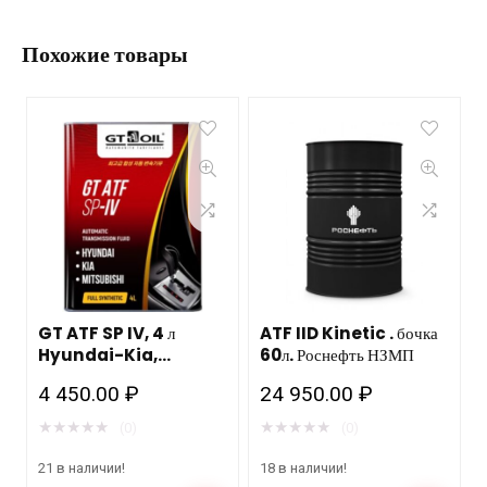
Похожие товары
GT ATF SP IV, 4 л
ATF IID Kinetic . бочка
Hyundai-Kia,
60л. Роснефть НЗМП
Mitsubishi
4 450.00
₽
24 950.00
₽
★
★
★
★
★
★
★
★
★
★
(0)
(0)
21 в наличии!
18 в наличии!