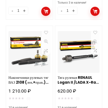
Только 3 в наличии!
Наконечники рулевых тяг
Тяга рулевая RENAUL
ВАЗ 2108 (лев.+прав.)
Logan II /LADA X-Ray.
HOFER HF 812 008
правая/левая HOFER HF
1 210.00
₽
620.00
₽
/10компл
812 272/20шт
★
★
★
★
★
★
★
★
★
★
(0)
(0)
10 в наличии!
31 в наличии!