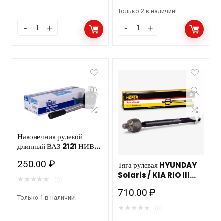
Только 2 в наличии!
Наконечник рулевой
длинный ВАЗ 2121 НИВА
(FJ425) FW
250.00
₽
Тяга рулевая HYUNDAY
Solaris / KIA RIO III
★
★
★
★
★
(0)
правая/левая М14 HOFER
710.00
₽
HF 812 269/10шт
Только 1 в наличии!
★
★
★
★
★
(0)