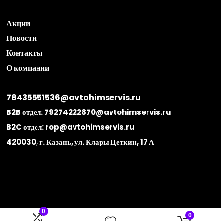
Акции
Новости
Контакты
О компании
78435551536@avtohimservis.ru
B2B отдел:
79274222870@avtohimservis.ru
B2C отдел:
rop@avtohimservis.ru
420030, г. Казань, ул. Клары Цеткин, 17 А
0
0