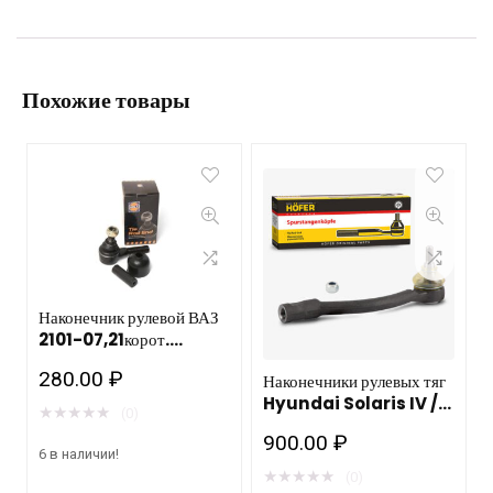
Похожие товары
Наконечник рулевой ВАЗ
2101-07,21корот.
(S110)HOLA /24шт
280.00
₽
Наконечники рулевых тяг
Hyundai Solaris IV /
★
★
★
★
★
(0)
Kia Rio III левый M14
900.00
₽
HOFER HF 812
6 в наличии!
022/10шт
★
★
★
★
★
(0)