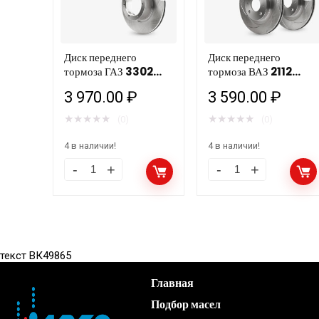
Диск переднего
Диск переднего
тормоза ГАЗ 3302
тормоза ВАЗ 2112
D=104мм (н/о)
(R14) слотированный
3 970.00
₽
3 590.00
₽
HOFER HF 130 222
HOFER HF 130 213
комплект
(компл.)
★
★
★
★
★
★
★
★
★
★
(0)
(0)
4 в наличии!
4 в наличии!
текст ВК49865
Главная
Подбор масел