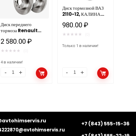
Диск тормозной ВАЗ
2110-12, КАЛИНА
(13D) HD904 HOLA
980.00
₽
Диск переднего
/1шт
тормоза Renault
★
★
★
★
★
(0)
Logan (04-) без
2 580.00
₽
АБС, невент,
Только 1 в наличии!
238х12мм HOFER HF
★
★
★
★
★
(0)
130 283
4 в наличии!
avtohimservis.ru
+7 (843) 555-15-36
4222870@avtohimservis.ru
+7 (843) 555-22-19