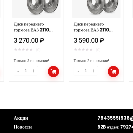
Диск переднего
Диск переднего
тормоза ВАЗ 2110
тормоза ВАЗ 2110
(R13) слотированный
(R13) слотир.+
3 270.00
₽
3 590.00
₽
HOFER HF 130 205
перфор.HOFER HF
(компл.)
130 210 (компл.)
★
★
★
★
★
★
★
★
★
★
(0)
(0)
Только 3 в наличии!
Только 2 в наличии!
Акции
78435551536@
Новости
B2B отдел:
7927