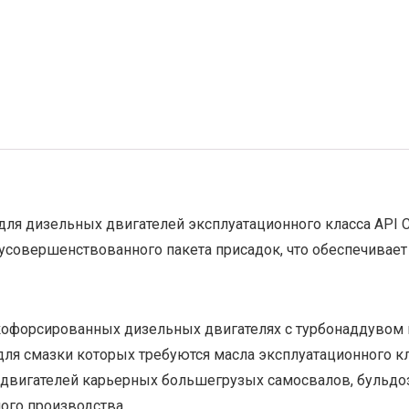
ля дизельных двигателей эксплуатационного класса API 
усовершенствованного пакета присадок, что обеспечивает
форсированных дизельных двигателях с турбонаддувом и 
ля смазки которых требуются масла эксплуатационного кла
вигателей карьерных большегрузых самосвалов, бульдозе
ого производства.