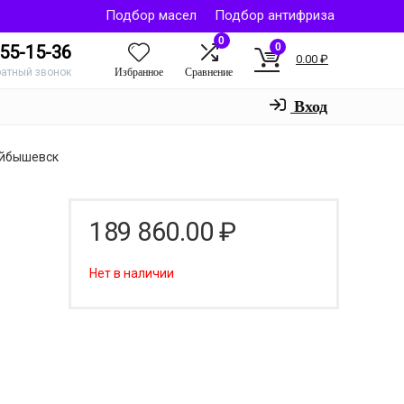
Подбор масел
Подбор антифриза
0
0
55-15-36
0.00
₽
Избранное
Сравнение
ратный звонок
Вход
уйбышевск
189 860.00
₽
Нет в наличии