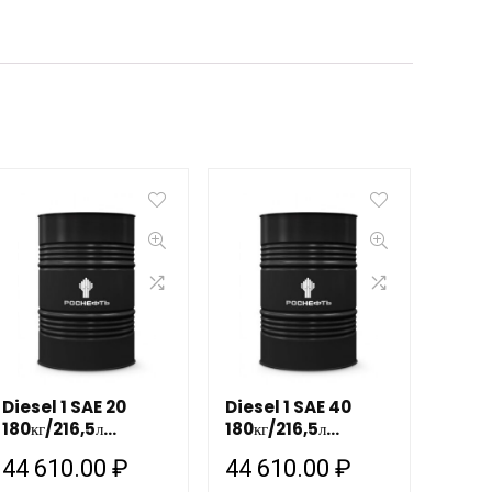
Diesel 1 SAE 20
Diesel 1 SAE 40
180кг/216,5л
180кг/216,5л
РОСНЕФТЬ бочка
РОСНЕФТЬ бочка
44 610.00
₽
44 610.00
₽
НЗМП (ДО ЕВРО-2
НЗМП / АНХК (ДО