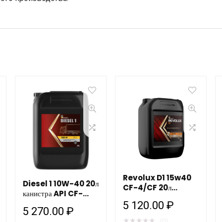
Revolux D1 15w40
Diesel 1 10W-40 20л
CF-4/CF 20л
канистра API CF-
Роснефть
4/SJ РОСНЕФТЬ
5 120.00
₽
5 270.00
₽
НЗМП
★
★
★
★
★
(0)