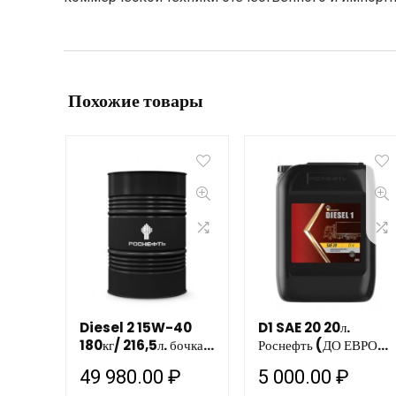
Похожие товары
Diesel 2 15W-40
D1 SAE 20 20л.
180кг/ 216,5л. бочка
Роснефть (ДО ЕВРО-2
Роснефть НЗМП
Зимнее)
49 980.00
₽
5 000.00
₽