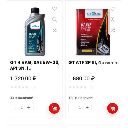
GT 4 VAG, SAE 5W-30,
GT ATF SP III, 4 л синтет
API SN, 1 л
1 720.00
₽
1 880.00
₽
★
★
★
★
★
★
★
★
★
★
(0)
(0)
33 в наличии!
120 в наличии!