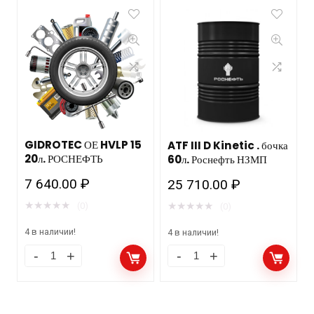
GIDROTEC ОЕ HVLP 15
ATF III D Kinetic . бочка
20л. РОСНЕФТЬ
60л. Роснефть НЗМП
7 640.00
₽
25 710.00
₽
★
★
★
★
★
★
★
★
★
★
(0)
(0)
4 в наличии!
4 в наличии!