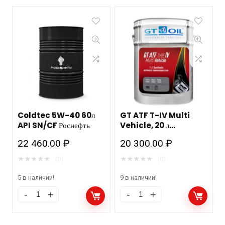
Coldtec 5W-40 60л
GT ATF T-IV Multi
API SN/CF Роснефть
Vehicle, 20 л
трансмиссионная
22 460.00
₽
20 300.00
₽
жидкость
★
★
★
★
★
★
★
★
★
★
(0)
(0)
5 в наличии!
9 в наличии!