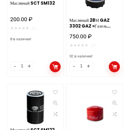
Масляный SCT SM132
200.00
₽
Масляный 28М GAZ
3302 GAZ «Газель
★
★
★
★
★
(0)
Бизнес» Cummins ISF
750.00
₽
2.8 GAZ NEXT (A21)
8 в наличии!
Cummins Тосол Синтез
★
★
★
★
★
(0)
12шт
92 в наличии!
Масляный SCT SM122