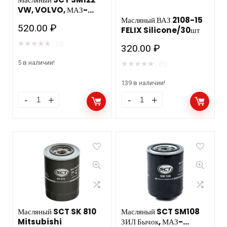
VW, VOLVO, МАЗ-
Зубренок 24шт
Масляный ВАЗ 2108-15
520.00
₽
FELIX Silicone/30шт
★
★
★
★
★
(0)
320.00
₽
5 в наличии!
★
★
★
★
★
(0)
139 в наличии!
Масляный SCT SK 810
Масляный SCT SM108
Mitsubishi
ЗИЛ Бычок, МАЗ-