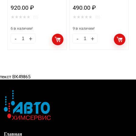
Зубренок VW, VOLVO,
920.00
₽
490.00
₽
AUDI 32шт
★
★
★
★
★
★
★
★
★
★
(0)
(0)
6 в наличии!
9 в наличии!
текст ВК49865
Главная