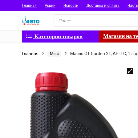
Главная
Акции
Новости
Доставка и оплата
Част
Поиск
товаров
Магазин на т
Категории товаров
Главная
Misc
Масло GT Garden 2T, API TC, 1 