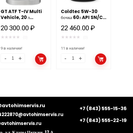
GT ATF T-IV Multi
Coldtec 5W-30
Vehicle, 20 л
бочка 60л API SN/CF
трансмиссионная
синтетика Роснефть
20 300.00
₽
22 460.00
₽
жидкость
★
★
★
★
★
★
★
★
★
★
(0)
(0)
9 в наличии!
11 в наличии!
avtohimservis.ru
+7 (843) 555-15-36
4222870@avtohimservis.ru
+7 (843) 555-22-19
avtohimservis.ru
ь, ул. Клары Цеткин, 17 А