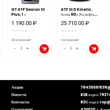
GT ATF Dexron VI
ATF III D Kinetic .
Plus, 1 л
бочка 60л. Роснефть
НЗМП
1 190.00
₽
25 710.00
₽
★
★
★
★
★
★
★
★
★
★
(0)
(0)
43 в наличии!
4 в наличии!
Акции
78435551536@
Новости
B2B отдел:
7927
Контакты
B2C отдел:
rop@
О компании
420030, г. Казан