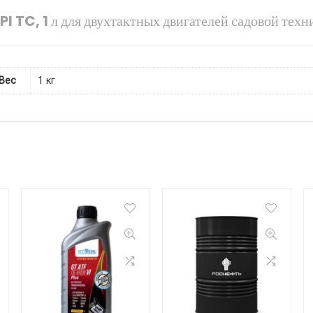
 TC, 1 л для двухтактных двигателей садовой тех
Вес
1 кг