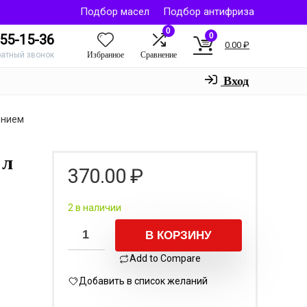
Подбор масел
Подбор антифриза
0
0
55-15-36
0.00
₽
Избранное
Сравнение
ратный звонок
Вход
ением
 л
370.00
₽
2 в наличии
В КОРЗИНУ
Add to Compare
Добавить в список желаний