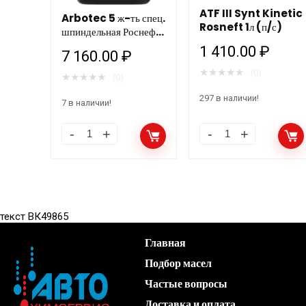
ATF III Synt Kinetic
Arbotec 5 ж-ть спец.
Rosneft 1л (п/с)
шпиндельная Роснефть
20л (бывш Велосит 5)
1 410.00
₽
7 160.00
₽
★
★
★
★
★
(0)
★
★
★
★
★
(0)
297 в наличии!
7 в наличии!
текст ВК49865
Главная
Подбор масел
Частые вопросы
Доставка и оплата