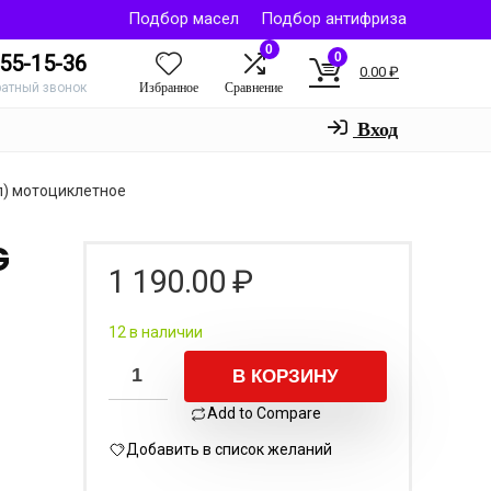
Подбор масел
Подбор антифриза
0
0
55-15-36
0.00
₽
Избранное
Сравнение
ратный звонок
Вход
л) мотоциклетное
G
1 190.00
₽
12 в наличии
В КОРЗИНУ
Add to Compare
Добавить в список желаний