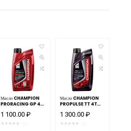
Масло CHAMPION
Масло CHAMPION
PRORACING GP 4T
PROPULSE TT 4T
10W40 ESTER+ (1л)
5W40 ESTER (1л)
1 100.00
₽
1 300.00
₽
мотоциклетное
мотоциклетное
★
★
★
★
★
★
★
★
★
★
(0)
(0)