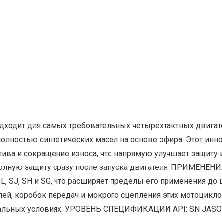
дходит для самых требовательных четырехтактных двигате
полностью синтетических масел на основе эфира. Этот ин
а и сокращение износа, что напрямую улучшает защиту и
 полную защиту сразу после запуска двигателя. ПРИМЕНЕН
SL, SJ, SH и SG, что расширяет пределы его применения д
лей, коробок передач и мокрого сцепления этих мотоцикло
альных условиях. УРОВЕНЬ СПЕЦИФИКАЦИИ API: SN JASO: