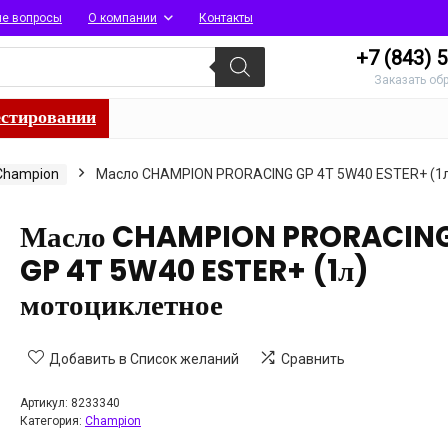
ые вопросы
О компании
Контакты
+7 (843)
5
Заказать об
естировании
Champion
Масло CHAMPION PRORACING GP 4T 5W40 ESTER+ (1
Масло CHAMPION PRORACIN
GP 4T 5W40 ESTER+ (1л)
мотоциклетное
Добавить в Список желаний
Сравнить
Артикул:
8233340
Категория:
Champion