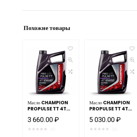
Похожие товары
Масло CHAMPION
Масло CHAMPION
PROPULSE TT 4T
PROPULSE TT 4T
10W40 ESTER (4л)
10W50 ESTER (4л)
3 660.00
₽
5 030.00
₽
мотоциклетное
мотоциклетное
★
★
★
★
★
★
★
★
★
★
(0)
(0)