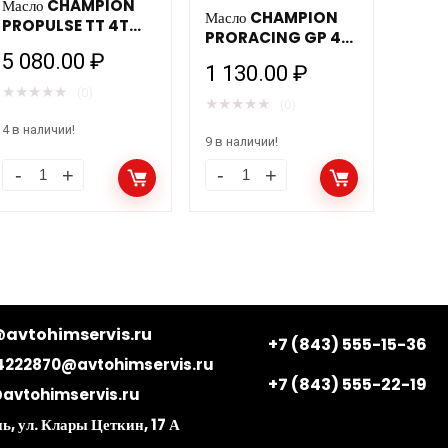
Масло CHAMPION
Масло CHAMPION
PROPULSE TT 4T
PRORACING GP 4T
5W40 ESTER (4л)
TRANSMISSION OIL
5 080.00
₽
мотоциклетное
1 130.00
₽
75W90 (1л)
★
★
★
★
★
(0)
мотоциклетное
★
★
★
★
★
(0)
4 в наличии!
9 в наличии!
avtohimservis.ru
+7 (843) 555-15-36
4222870@avtohimservis.ru
+7 (843) 555-22-19
avtohimservis.ru
ь, ул. Клары Цеткин, 17 А