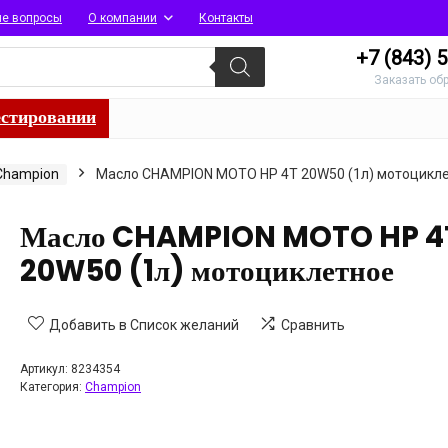
ые вопросы
О компании
Контакты
+7 (843)
5
Заказать об
естировании
Champion
Масло CHAMPION MOTO HP 4T 20W50 (1л) мотоцикл
Масло CHAMPION MOTO HP 4
20W50 (1л) мотоциклетное
Добавить в Список желаний
Сравнить
Артикул:
8234354
Категория:
Champion