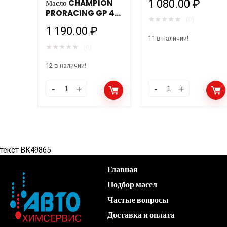
1 080.00
₽
Масло CHAMPION
PRORACING GP 4T
★
★
★
★
★
(0)
5W40 ESTER+ (1л)
1 190.00
₽
мотоциклетное
11 в наличии!
★
★
★
★
★
(0)
12 в наличии!
текст ВК49865
Главная
Подбор масел
Частые вопросы
Доставка и оплата