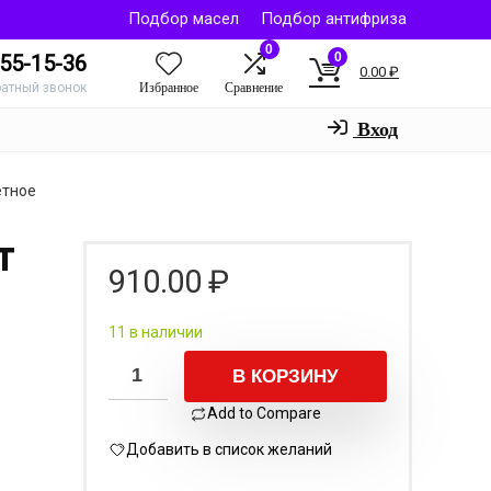
Подбор масел
Подбор антифриза
0
0
55-15-36
0.00
₽
Избранное
Сравнение
ратный звонок
Вход
етное
T
910.00
₽
11 в наличии
В КОРЗИНУ
Add to Compare
Добавить в список желаний