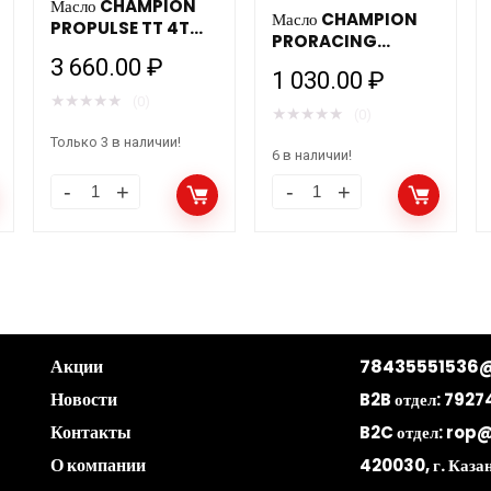
Масло CHAMPION
Масло CHAMPION
PROPULSE TT 4T
PRORACING
10W40 ESTER (4л)
PRORACING GP
3 660.00
₽
мотоциклетное
1 030.00
₽
FORK OIL 10W (1л)
★
★
★
★
★
(0)
мотоциклетное
★
★
★
★
★
(0)
Только 3 в наличии!
6 в наличии!
Акции
78435551536@
Новости
B2B отдел:
7927
Контакты
B2C отдел:
rop@
О компании
420030, г. Казан