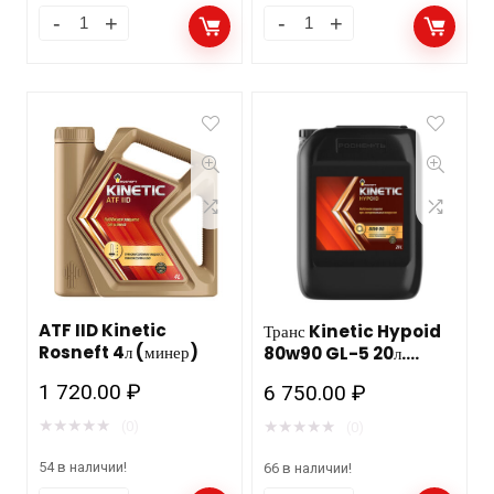
ATF IID Kinetic
Транс Kinetic Hypoid
Rosneft 4л (минер)
80w90 GL-5 20л.
Роснефть
1 720.00
₽
6 750.00
₽
★
★
★
★
★
★
★
★
★
★
(0)
(0)
54 в наличии!
66 в наличии!