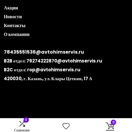
Акции
Новости
Контакты
О компании
78435551536@avtohimservis.ru
B2B отдел:
79274222870@avtohimservis.ru
B2C отдел:
rop@avtohimservis.ru
420030, г. Казань, ул. Клары Цеткин, 17 А
0
0
Сравнение