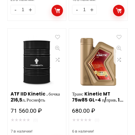
ATF IID Kinetic . бочка
Транс Kinetic MT
216,5л. Роснефть
75w85 GL-4 п/прив. 1л.
п/с Роснефть
71 560.00
₽
680.00
₽
★
★
★
★
★
★
★
★
★
★
(0)
(0)
7 в наличии!
6 в наличии!