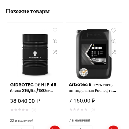
Похожие товары
Arbotec 5 ж-ть спец.
GIDROTEC ОЕ HLP 46
шпиндельная Роснефть
бочка 216,5л./180кг
20л (бывш Велосит 5)
РОСНЕФТЬ НЗМП
7 160.00
₽
38 040.00
₽
★
★
★
★
★
★
★
★
★
★
(0)
(0)
7 в наличии!
22 в наличии!