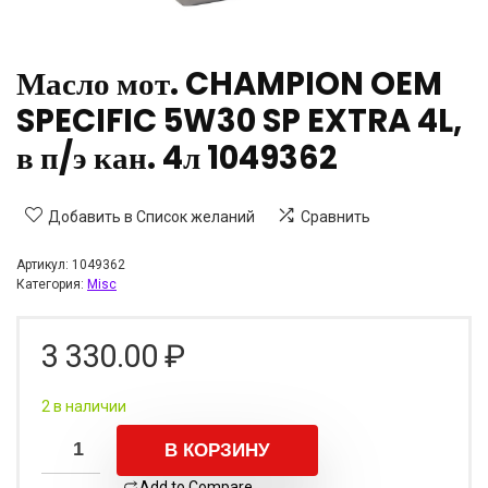
Масло мот. CHAMPION OEM
SPECIFIC 5W30 SP EXTRA 4L,
в п/э кан. 4л 1049362
Добавить в Список желаний
Сравнить
Артикул:
1049362
Категория:
Misc
3 330.00
₽
2 в наличии
В КОРЗИНУ
Add to Compare