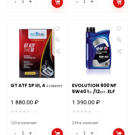
GT ATF SP III, 4 л синтет
EVOLUTION 900 NF
5W40 1л. /12шт. ELF
1 880.00
₽
1 390.00
₽
★
★
★
★
★
★
★
★
★
★
(0)
(0)
120 в наличии!
239 в наличии!