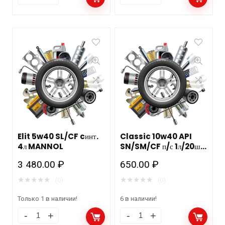
Elit 5w40 SL/CF cинт.
Classic 10w40 API
4л MANNOL
SN/SM/CF п/с 1л/20шт
MANNOL
3 480.00
₽
650.00
₽
★
★
★
★
★
★
★
★
★
★
(0)
(0)
Только 1 в наличии!
6 в наличии!