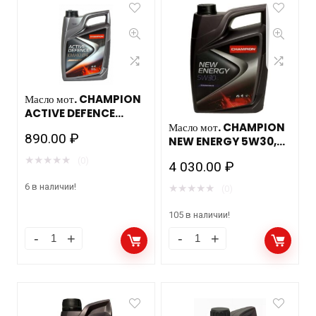
Масло мот. CHAMPION
ACTIVE DEFENCE
10W40 B4, ACEA:
Масло мот. CHAMPION
890.00
₽
A3/B3-10 ACEA:
NEW ENERGY 5W30,
A3/B4-08, API: SL/CF
ACEA: A3/B4-12, API:
★
★
★
★
★
(0)
4 030.00
₽
(1л) полусинт
SL/CF (4л) синт.
6 в наличии!
★
★
★
★
★
(0)
105 в наличии!