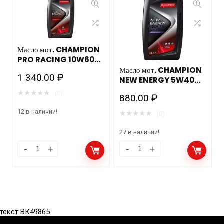
Масло мот. CHAMPION
PRO RACING 10W60
M, ACEA: A3/B4-08,
Масло мот. CHAMPION
1 340.00
₽
API: SN/CF (1л) синт.
NEW ENERGY 5W40
B4 DIESEL, ACEA:
★
★
★
★
★
(0)
880.00
₽
A3/B4-10, API: SN/CF
(1л) синт.
12 в наличии!
★
★
★
★
★
(0)
27 в наличии!
текст ВК49865