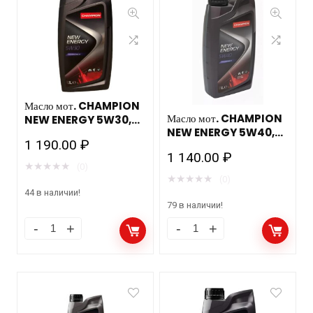
Масло мот. CHAMPION
Масло мот. CHAMPION
NEW ENERGY 5W30,
NEW ENERGY 5W40,
ACEA: A3/B4-12, API:
1 190.00
₽
ACEA: A3/B4-12, API:
SL/CF (1л) синт.
1 140.00
₽
SN/CF (1л) синт.
★
★
★
★
★
(0)
★
★
★
★
★
(0)
44 в наличии!
79 в наличии!