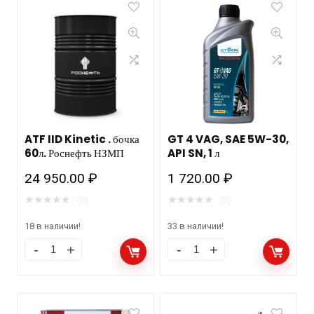
ATF IID Kinetic . бочка
GT 4 VAG, SAE 5W-30,
60л. Роснефть НЗМП
API SN, 1 л
24 950.00
₽
1 720.00
₽
★
★
★
★
★
★
★
★
★
★
(0)
(0)
18 в наличии!
33 в наличии!