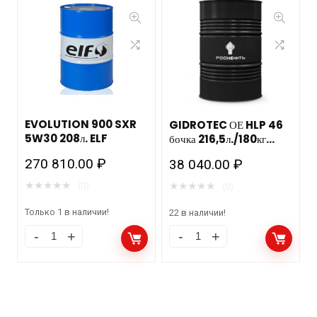
EVOLUTION 900 SXR
GIDROTEC ОЕ HLP 46
5W30 208л. ELF
бочка 216,5л./180кг
РОСНЕФТЬ НЗМП
270 810.00
₽
38 040.00
₽
★
★
★
★
★
★
★
★
★
★
(0)
(0)
Только 1 в наличии!
22 в наличии!