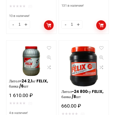
131 в наличии!
★
★
★
★
★
(0)
10 в наличии!
Литол-24 2,1кг FELIX,
банка /6шт
Литол-24 800гр FELIX,
1 610.00
₽
банка /8шт
★
★
★
★
★
(0)
660.00
₽
4 в наличии!
★
★
★
★
★
(0)