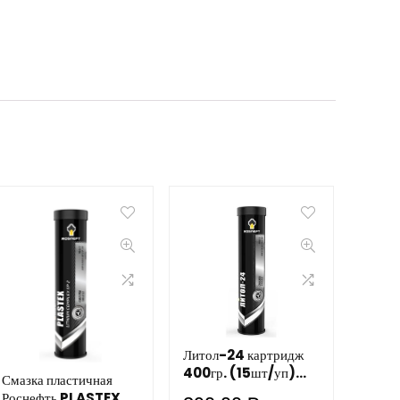
Литол-24 картридж
400гр. (15шт/уп)
Смазка пластичная
Роснефть
Роснефть PLASTEX