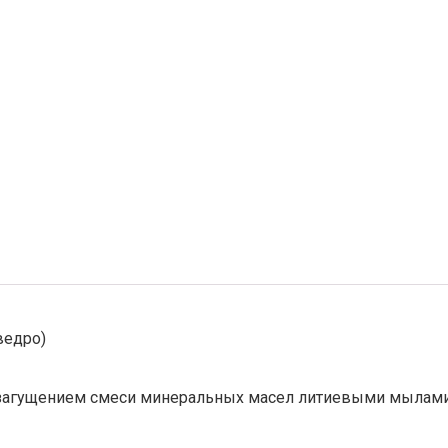
ведро)
я загущением смеси минеральных масел литиевыми мылами