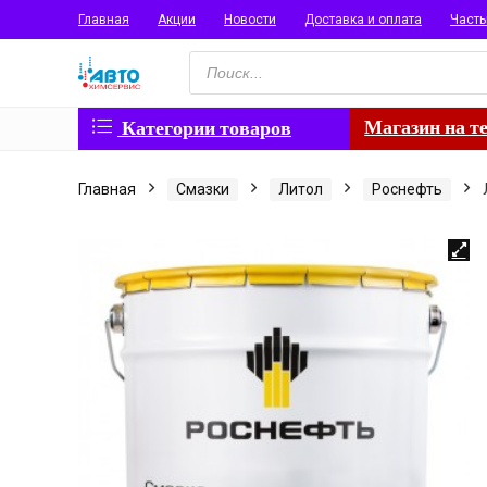
Главная
Акции
Новости
Доставка и оплата
Част
Поиск
товаров
Магазин на т
Категории товаров
Главная
Смазки
Литол
Роснефть