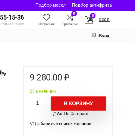
Подбор масел
Подбор антифриза
0
0
55-15-36
0.00
₽
Избранное
Сравнение
ратный звонок
Вход
ь,
9 280.00
₽
25 в наличии
В КОРЗИНУ
Add to Compare
Добавить в список желаний