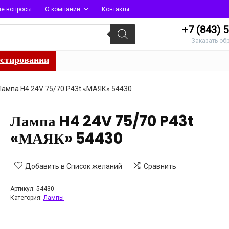
ые вопросы
О компании
Контакты
+7 (843)
5
Заказать об
естировании
Лампа H4 24V 75/70 P43t «МАЯК» 54430
Лампа H4 24V 75/70 P43t
«МАЯК» 54430
Добавить в Список желаний
Сравнить
Артикул:
54430
Категория:
Лампы