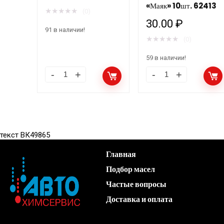
«Маяк» 10шт. 62413
★
★
★
★
★
(0)
30.00
₽
91 в наличии!
★
★
★
★
★
(0)
59 в наличии!
текст ВК49865
Главная
Подбор масел
Частые вопросы
Доставка и оплата