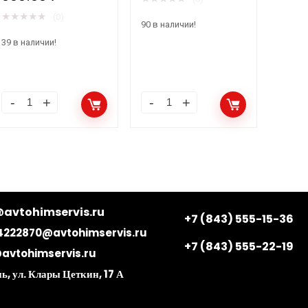
★
★
★
★
★
(0)
90 в наличии!
39 в наличии!
avtohimservis.ru
+7 (843) 555-15-36
4222870@avtohimservis.ru
+7 (843) 555-22-19
avtohimservis.ru
ь, ул. Клары Цеткин, 17 А