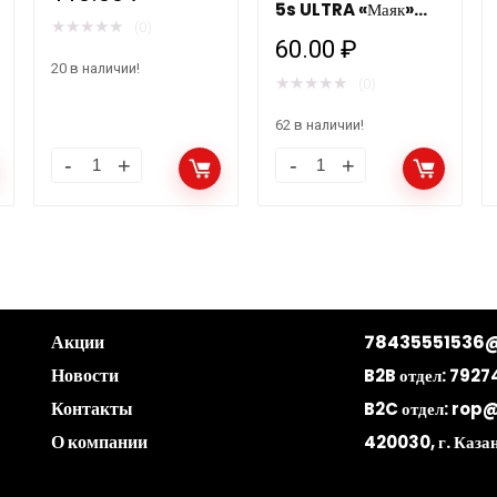
5s ULTRA «Маяк»
★
★
★
★
★
(0)
52120
60.00
₽
20 в наличии!
★
★
★
★
★
(0)
62 в наличии!
Акции
78435551536@
Новости
B2B отдел:
7927
Контакты
B2C отдел:
rop@
О компании
420030, г. Казан