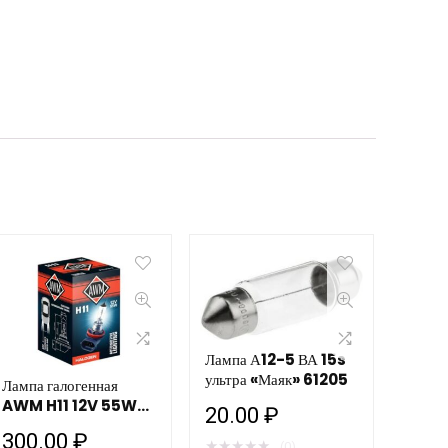
Лампа А12-5 ВА 15s
ультра «Маяк» 61205
Лампа галогенная
AWM H11 12V 55W
20.00
₽
(PGJ19-2)
300.00
₽
★
★
★
★
★
(0)