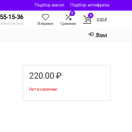
Подбор масел
Подбор антифриза
0
0
55-15-36
0.00
₽
Избранное
Сравнение
ратный звонок
Вход
220.00
₽
Нет в наличии