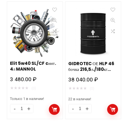
Elit 5w40 SL/CF cинт.
GIDROTEC ОЕ HLP 46
4л MANNOL
бочка 216,5л./180кг
РОСНЕФТЬ НЗМП
3 480.00
₽
38 040.00
₽
★
★
★
★
★
★
★
★
★
★
(0)
(0)
Только 1 в наличии!
22 в наличии!