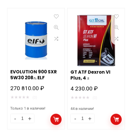
EVOLUTION 900 SXR
GT ATF Dexron VI
5W30 208л. ELF
Plus, 4 л
270 810.00
₽
4 230.00
₽
★
★
★
★
★
★
★
★
★
★
(0)
(0)
Только 1 в наличии!
44 в наличии!