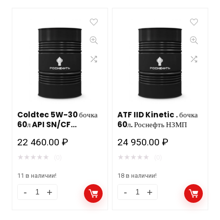
Coldtec 5W-30 бочка
ATF IID Kinetic . бочка
60л API SN/CF
60л. Роснефть НЗМП
синтетика Роснефть
22 460.00
₽
24 950.00
₽
★
★
★
★
★
★
★
★
★
★
(0)
(0)
11 в наличии!
18 в наличии!