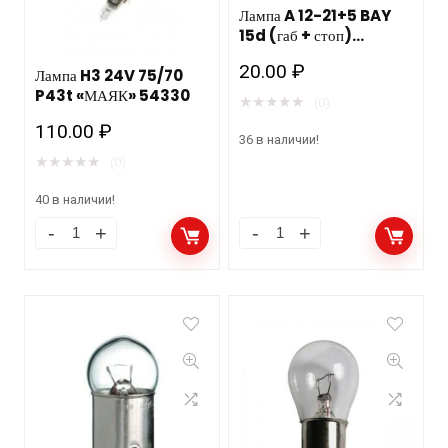
Лампа A 12-21+5 BAY
15d (габ + стоп)
смещение по высоте
20.00
₽
Лампа H3 24V 75/70
31215 АВТОСВЕТ
P43t «МАЯК» 54330
★
★
★
★
★
(0)
110.00
₽
36 в наличии!
★
★
★
★
★
(0)
40 в наличии!