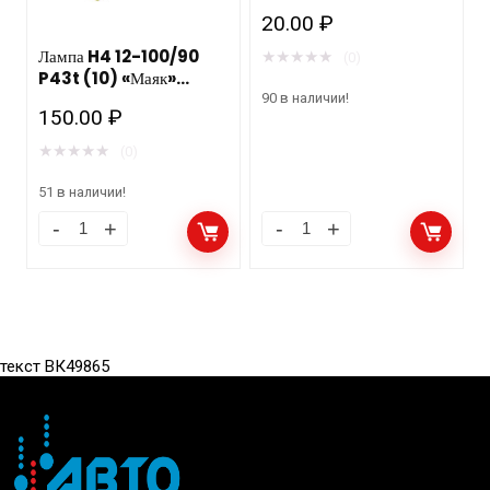
20.00
₽
Лампа H4 12-100/90
★
★
★
★
★
(0)
P43t (10) «Маяк»
52450
90 в наличии!
150.00
₽
★
★
★
★
★
(0)
51 в наличии!
текст ВК49865