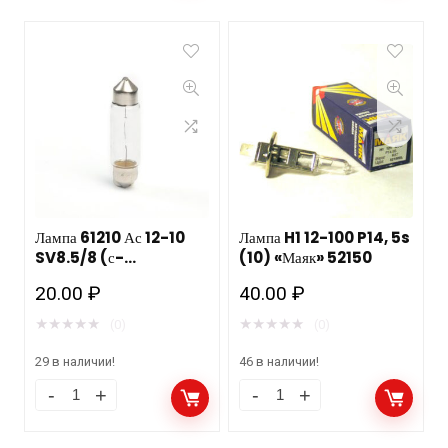
Лампа 61210 Ас 12-10
Лампа H1 12-100 P14, 5s
SV8.5/8 (с-
(10) «Маяк» 52150
н,номер.знак) Маяк
20.00
₽
40.00
₽
★
★
★
★
★
★
★
★
★
★
(0)
(0)
29 в наличии!
46 в наличии!