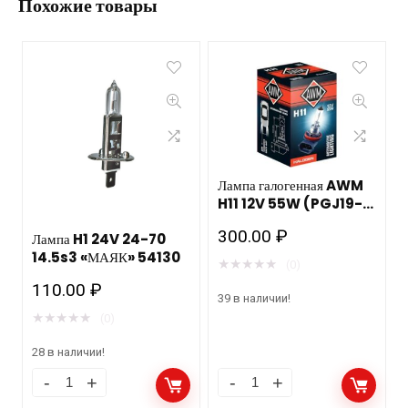
Похожие товары
Лампа галогенная AWM
H11 12V 55W (PGJ19-
2)
300.00
₽
Лампа H1 24V 24-70
14.5s3 «МАЯК» 54130
★
★
★
★
★
(0)
110.00
₽
39 в наличии!
★
★
★
★
★
(0)
28 в наличии!