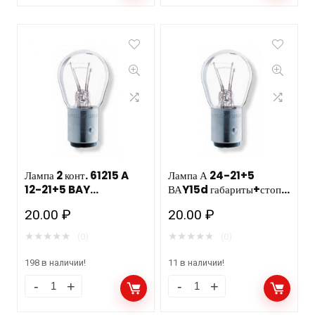
Лампа 2 конт. 61215 A
Лампа А 24-21+5
12-21+5 BAY
ВАY15d габариты+стоп
15d(габ.,стоп) «Маяк»
«Маяк» 62415
20.00
₽
20.00
₽
★
★
★
★
★
★
★
★
★
★
(0)
(0)
198 в наличии!
11 в наличии!