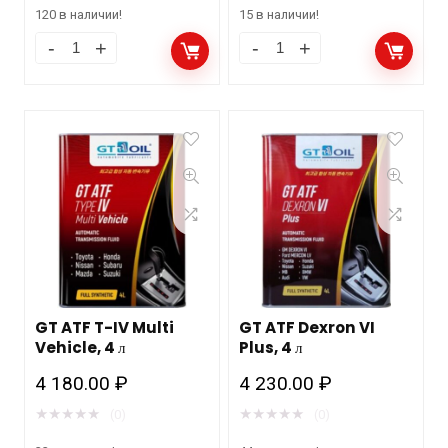
120 в наличии!
15 в наличии!
GT ATF T-IV Multi
GT ATF Dexron VI
Vehicle, 4 л
Plus, 4 л
4 180.00
₽
4 230.00
₽
★
★
★
★
★
★
★
★
★
★
(0)
(0)