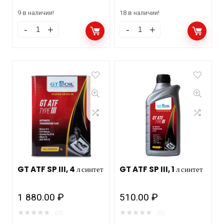
9 в наличии!
18 в наличии!
GT ATF SP III, 4 л синтет
GT ATF SP III, 1 л синтет
1 880.00
₽
510.00
₽
★
★
★
★
★
★
★
★
★
★
(0)
(0)