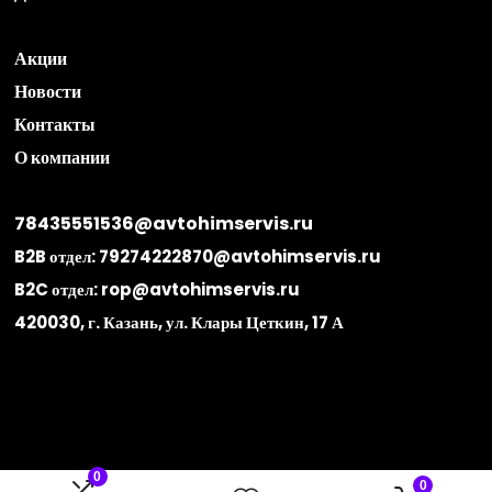
Акции
Новости
Контакты
О компании
78435551536@avtohimservis.ru
B2B отдел:
79274222870@avtohimservis.ru
B2C отдел:
rop@avtohimservis.ru
420030, г. Казань, ул. Клары Цеткин, 17 А
0
0