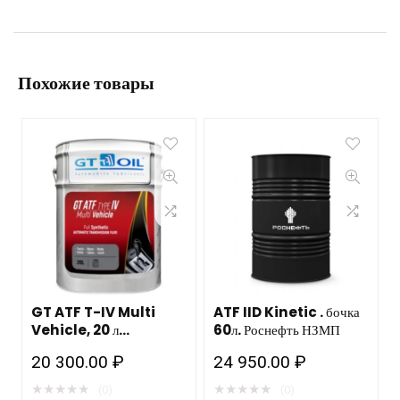
Похожие товары
GT ATF T-IV Multi
ATF IID Kinetic . бочка
Vehicle, 20 л
60л. Роснефть НЗМП
трансмиссионная
20 300.00
₽
24 950.00
₽
жидкость
★
★
★
★
★
★
★
★
★
★
(0)
(0)