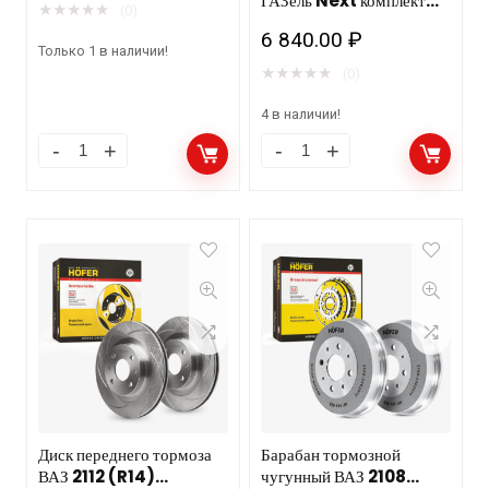
ГАЗель Next комплект
★
★
★
★
★
(0)
HOFER HF 130 227
6 840.00
₽
комплект
Только 1 в наличии!
★
★
★
★
★
(0)
4 в наличии!
Диск переднего тормоза
Барабан тормозной
ВАЗ 2112 (R14)
чугунный ВАЗ 2108