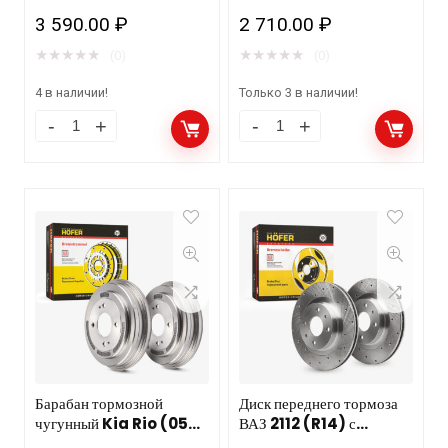
слотированный HOFER
(2шт) HOFER HF 144
3 590.00
₽
2 710.00
₽
HF 130 213 (компл.)
806
★
★
★
★
★
★
★
★
★
★
(0)
(0)
4 в наличии!
Только 3 в наличии!
Барабан тормозной
Диск переднего тормоза
чугунный Kia Rio (05-)
ВАЗ 2112 (R14) с
2 шт HOFER HF 144 828
перфорацией HOFER HF