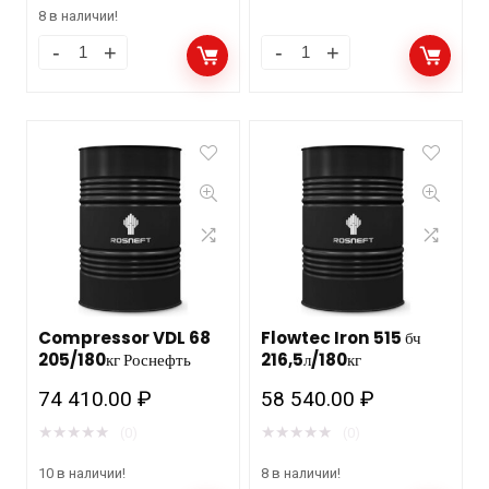
8 в наличии!
Compressor VDL 68
Flowtec Iron 515 бч
205/180кг Роснефть
216,5л/180кг
74 410.00
₽
58 540.00
₽
★
★
★
★
★
★
★
★
★
★
(0)
(0)
10 в наличии!
8 в наличии!