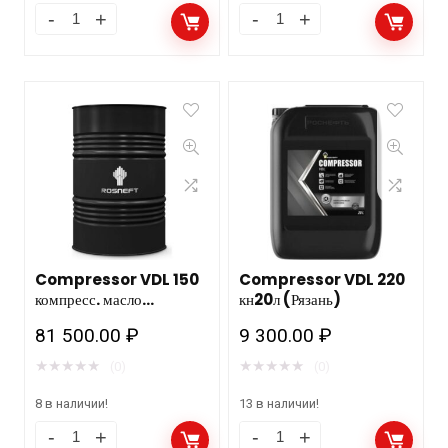
Compressor VDL 150
Compressor VDL 220
компресс. масло
кн20л (Рязань)
180кг/205л Роснефть
81 500.00
₽
9 300.00
₽
★
★
★
★
★
★
★
★
★
★
(0)
(0)
8 в наличии!
13 в наличии!