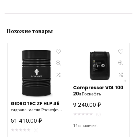
Похожие товары
Compressor VDL 100
20л Роснефть
GIDROTEC ZF HLP 46
9 240.00
₽
гидравл. масло Роснефть
★
★
★
★
★
(0)
180кг/205л
51 410.00
₽
14 в наличии!
★
★
★
★
★
(0)