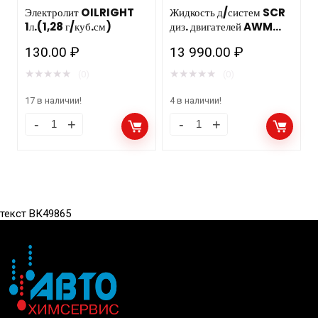
Электролит OILRIGHT
Жидкость д/систем SCR
1л.(1,28 г/куб.см)
диз. двигателей AWM
DЕF BLUE пластик. бочка
130.00
₽
13 990.00
₽
220л./1шт
★
★
★
★
★
★
★
★
★
★
(0)
(0)
17 в наличии!
4 в наличии!
текст ВК49865