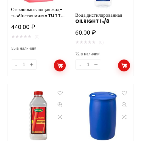
Стеклоомывающая жид-
Вода дистилированная
ть «Чистая миля» TUTTI
OILRIGHT 1л/8
FRUTTI (-20)
440.00
₽
3,78кг/4шт
60.00
₽
★
★
★
★
★
(0)
★
★
★
★
★
(0)
55 в наличии!
72 в наличии!