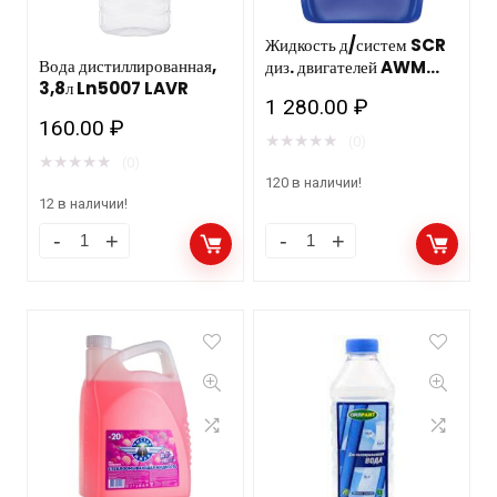
Жидкость д/систем SCR
Вода дистиллированная,
диз. двигателей AWM
3,8л Ln5007 LAVR
DЕF BLUE пластик.
1 280.00
₽
канистра 20л./39шт
160.00
₽
★
★
★
★
★
(0)
★
★
★
★
★
(0)
120 в наличии!
12 в наличии!