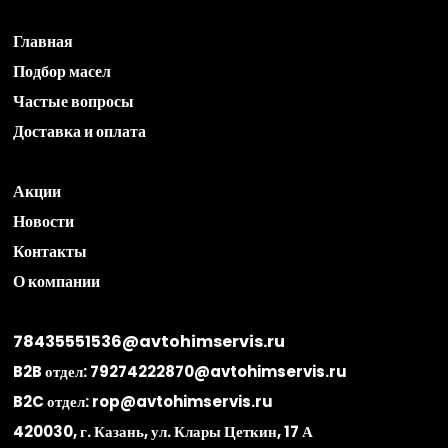
Главная
Подбор масел
Частые вопросы
Доставка и оплата
Акции
Новости
Контакты
О компании
78435551536@avtohimservis.ru
B2B отдел:
79274222870@avtohimservis.ru
B2C отдел:
rop@avtohimservis.ru
420030, г. Казань, ул. Клары Цеткин, 17 А