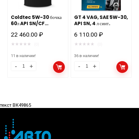
Coldtec 5W-30 бочка
GT 4 VAG, SAE 5W-30,
60л API SN/CF
API SN, 4 л синт.
синтетика Роснефть
22 460.00
₽
6 110.00
₽
★
★
★
★
★
★
★
★
★
★
(0)
(0)
11 в наличии!
36 в наличии!
текст ВК49865