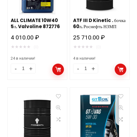
ALL CLIMATE 10W40
ATF III D Kinetic . бочка
5л. Valvoline 872776
60л. Роснефть НЗМП
4 010.00
₽
25 710.00
₽
★
★
★
★
★
★
★
★
★
★
(0)
(0)
24 в наличии!
4 в наличии!