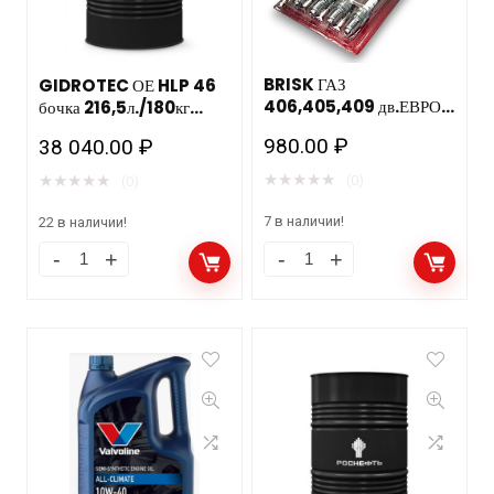
BRISK ГАЗ
GIDROTEC ОЕ HLP 46
406,405,409 дв.ЕВРО
бочка 216,5л./180кг
3 / зазор 0,7мм/ ключ
РОСНЕФТЬ НЗМП
980.00
₽
38 040.00
₽
16мм DR17YС 4шт.
★
★
★
★
★
★
★
★
★
★
(0)
(0)
7 в наличии!
22 в наличии!