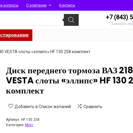
ые вопросы
О компании
Контакты
+7 (843)
5
Заказать об
естировании
0 VESTA слоты «эллипс» HF 130 258 комплект
Диск переднего тормоза ВАЗ 21
VESTA слоты «эллипс» HF 130 
комплект
Добавить в Список желаний
Сравнить
Артикул:
HF 130 258
Категория:
Misc