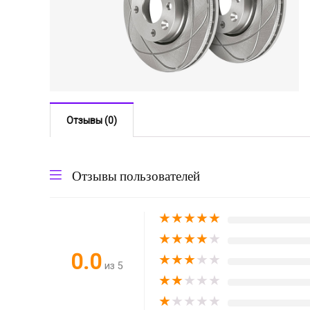
Отзывы (0)
Отзывы пользователей
★
★
★
★
★
★
★
★
★
★
0.0
★
★
★
★
★
из 5
★
★
★
★
★
★
★
★
★
★