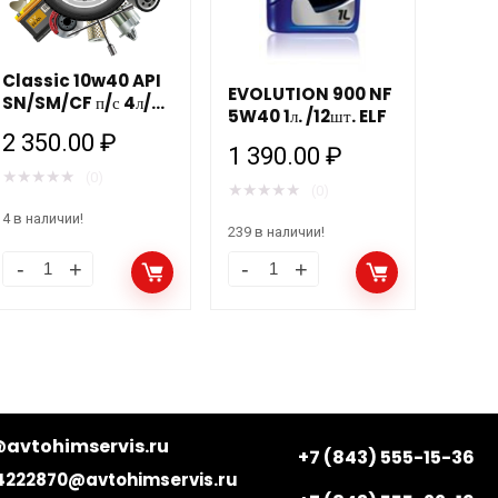
Classic 10w40 API
EVOLUTION 900 NF
SN/SM/CF п/с 4л/
5W40 1л. /12шт. ELF
4шт MANNOL
2 350.00
₽
1 390.00
₽
★
★
★
★
★
(0)
★
★
★
★
★
(0)
4 в наличии!
239 в наличии!
avtohimservis.ru
+7 (843) 555-15-36
4222870@avtohimservis.ru