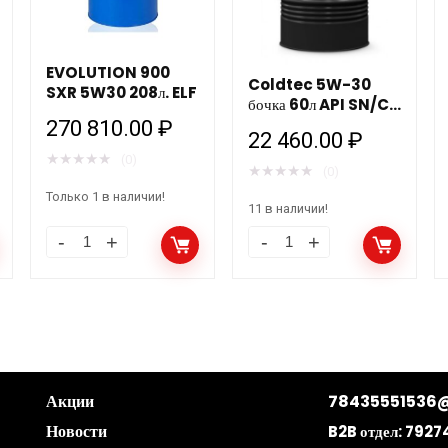
EVOLUTION 900
Coldtec 5W-30
SXR 5W30 208л. ELF
бочка 60л API SN/CF
синтетика Роснефть
270 810.00
₽
22 460.00
₽
★
★
★
★
★
(0)
★
★
★
★
★
(0)
Только 1 в наличии!
11 в наличии!
Акции
78435551536@
Новости
B2B отдел:
7927