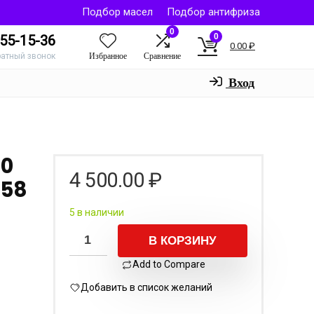
Подбор масел
Подбор антифриза
0
0
55-15-36
0.00
₽
Избранное
Сравнение
ратный звонок
Вход
80
4 500.00
₽
258
5 в наличии
В КОРЗИНУ
Add to Compare
Добавить в список желаний