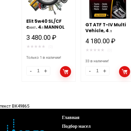
Elit 5w40 SL/CF
GT ATF T-IV Multi
cинт. 4л MANNOL
Vehicle, 4 л
3 480.00
₽
4 180.00
₽
★
★
★
★
★
(0)
★
★
★
★
★
(0)
Только 1 в наличии!
33 в наличии!
текст ВК49865
Главная
Подбор масел