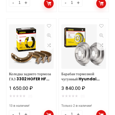
Колодка заднего тормоза
Барабан тормозной
ГАЗ 3302 HOFER HF
чугунный Hyundai
350 930/5компл.
Solaris (10-)
1 650.00
₽
3 840.00
₽
d=203mm HOFER HF
144 827
★
★
★
★
★
★
★
★
★
★
(0)
(0)
13 в наличии!
Только 2 в наличии!