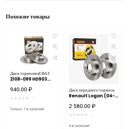
Похожие товары
Диск тормозной ВАЗ
2108-099 HD903
HOLA 1 шт
940.00
₽
Диск переднего тормоза
Renault Logan (04-)
★
★
★
★
★
(0)
без АБС, невент,
2 580.00
₽
238х12мм HOFER HF
Только 1 в наличии!
130 283
★
★
★
★
★
(0)
4 в наличии!