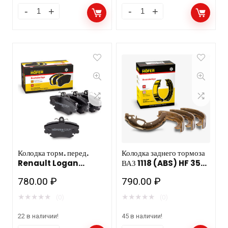
Колодка торм. перед.
Колодка заднего тормоза
Renault Logan
ВАЗ 1118 (ABS) HF 350
(04-),Sandero,Lada
924/10шт
780.00
₽
790.00
₽
Largus б/датч HF 350
563/ 20шт
★
★
★
★
★
★
★
★
★
★
(0)
(0)
22 в наличии!
45 в наличии!